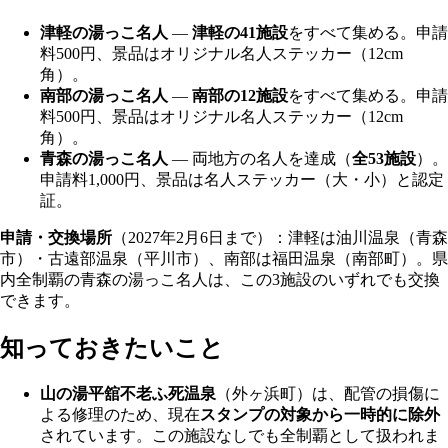
津軽の湯っこ名人
—
津軽の41施設
をすべて集める。申請
料500円、景品はオリジナル名人ステッカー（12cm
角）。
南部の湯っこ名人
—
南部の12施設
をすべて集める。申請
料500円、景品はオリジナル名人ステッカー（12cm
角）。
青森の湯っこ名人
— 両地方の名人を達成（
全53施設
）。
申請料1,000円、景品は名人ステッカー（大・小）と認定
証。
申請・交換場所
（2027年2月6日まで）：津軽は油川温泉（青森
市）・古遠部温泉（平川市）、南部は福田温泉（南部町）。県
内全制覇の青森の湯っこ名人は、この3施設のいずれでも交換
できます。
知っておきたいこと
山の湯平舘不老ふ死温泉
（外ヶ浜町）は、配管の損傷に
よる修理のため、現在
スタンプの対象から一時的に除外
されています。この施設なしでも全制覇として扱われま