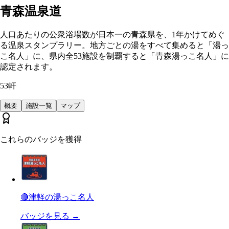
青森温泉道
人口あたりの公衆浴場数が日本一の青森県を、1年かけてめぐ
る温泉スタンプラリー。地方ごとの湯をすべて集めると「湯っ
こ名人」に、県内全53施設を制覇すると「青森湯っこ名人」に
認定されます。
53
軒
概要
施設一覧
マップ
これらのバッジを獲得
🔴
津軽の湯っこ名人
バッジを見る
→