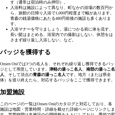
す（通常は宿泊時のみ押印）。
入浴料は施設によって異なり、町なかの浴場の数百円か
ら、旅館の日帰り入浴で1,000円程度まで幅があります。
青森の銭湯価格にあたる480円前後の施設も多くありま
す。
入浴マナーを守りましょう。湯につかる前に体を流す、
長い髪はまとめる、浴室内での撮影はしない、休憩をは
さまず繰り返し入浴しない、など。
バッジを獲得する
Onsen Oniでは3つの名人を、それぞれ繰り返し獲得できるバッ
ジとして用意しています。
津軽の湯っこ名人
、
南部の湯っこ名
人
、そして頂点の
青森の湯っこ名人
です。地方（または県全
体）を巡り終えたら、対応するバッジをここで獲得できます。
加盟施設
このページの一覧はOnsen Oniのカタログと対応しており、各
施設は地図・営業時間・詳細を載せた詳細ページにリンクしま
す。営業時間は各施設の公開情報をもとにしており、季節で変