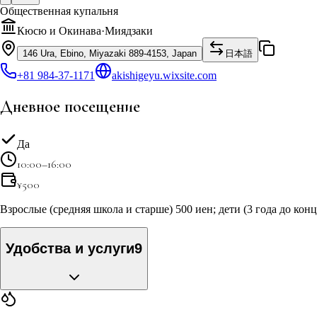
Общественная купальня
Кюсю и Окинава
·
Миядзаки
146 Ura, Ebino, Miyazaki 889-4153, Japan
日本語
+81 984-37-1171
akishigeyu.wixsite.com
Дневное посещение
Да
10:00–16:00
¥
500
Взрослые (средняя школа и старше) 500 иен; дети (3 года до кон
Удобства и услуги
9