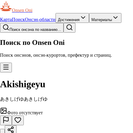
Onsen Oni
Карта
Поиск
Онсэн-области
Достижения
Материалы
Поиск онсэна по названию...
Поиск по Onsen Oni
Поиск онсэнов, онсэн-курортов, префектур и страниц.
Akishigeyu
あきしげゆ
あきしげゆ
Фото отсутствует