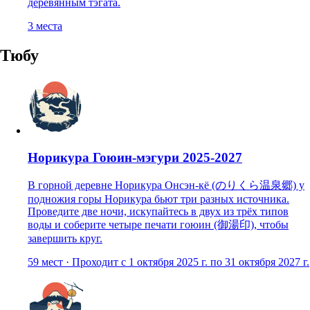
деревянным тэгата.
3
места
Тюбу
Норикура Гоюин-мэгури 2025-2027
В горной деревне Норикура Онсэн-кё (のりくら温泉郷) у
подножия горы Норикура бьют три разных источника.
Проведите две ночи, искупайтесь в двух из трёх типов
воды и соберите четыре печати гоюин (御湯印), чтобы
завершить круг.
59
мест
·
Проходит с 1 октября 2025 г. по 31 октября 2027 г.