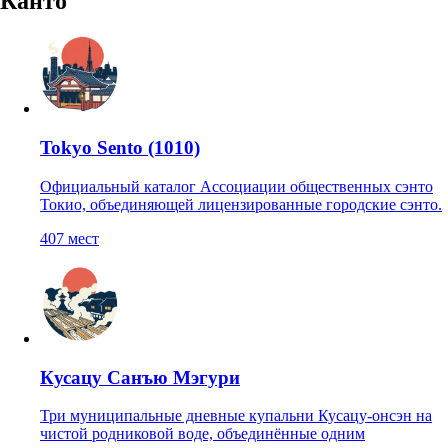
Канто
Tokyo Sento (1010)
Официальный каталог Ассоциации общественных сэнто
Токио, объединяющей лицензированные городские сэнто.
407
мест
Кусацу Санъю Мэгури
Три муниципальные дневные купальни Кусацу-онсэн на
чистой родниковой воде, объединённые одним