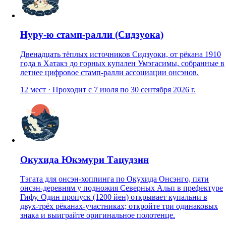
Нуру-ю стамп-ралли (Сидзуока)
Двенадцать тёплых источников Сидзуоки, от рёкана 1910
года в Хатакэ до горных купален Умэгасимы, собранные в
летнее цифровое стамп-ралли ассоциации онсэнов.
12
мест
·
Проходит с 7 июля по 30 сентября 2026 г.
Окухида Юкэмури Тацудзин
Тэгата для онсэн-хоппинга по Окухида Онсэнго, пяти
онсэн-деревням у подножия Северных Альп в префектуре
Гифу. Один пропуск (1200 йен) открывает купальни в
двух-трёх рёканах-участниках; откройте три одинаковых
знака и выиграйте оригинальное полотенце.