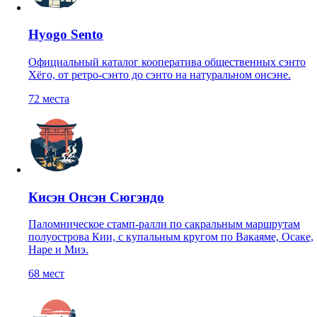
Hyogo Sento
Официальный каталог кооператива общественных сэнто
Хёго, от ретро-сэнто до сэнто на натуральном онсэне.
72
места
Кисэн Онсэн Сюгэндо
Паломническое стамп-ралли по сакральным маршрутам
полуострова Кии, с купальным кругом по Вакаяме, Осаке,
Наре и Миэ.
68
мест