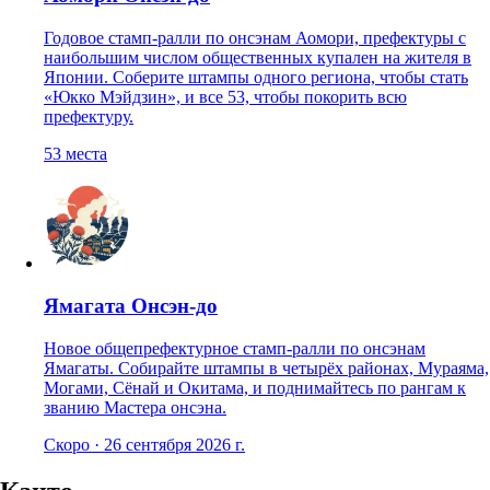
Годовое стамп-ралли по онсэнам Аомори, префектуры с
наибольшим числом общественных купален на жителя в
Японии. Соберите штампы одного региона, чтобы стать
«Юкко Мэйдзин», и все 53, чтобы покорить всю
префектуру.
53
места
Ямагата Онсэн-до
Новое общепрефектурное стамп-ралли по онсэнам
Ямагаты. Собирайте штампы в четырёх районах, Мураяма,
Могами, Сёнай и Окитама, и поднимайтесь по рангам к
званию Мастера онсэна.
Скоро · 26 сентября 2026 г.