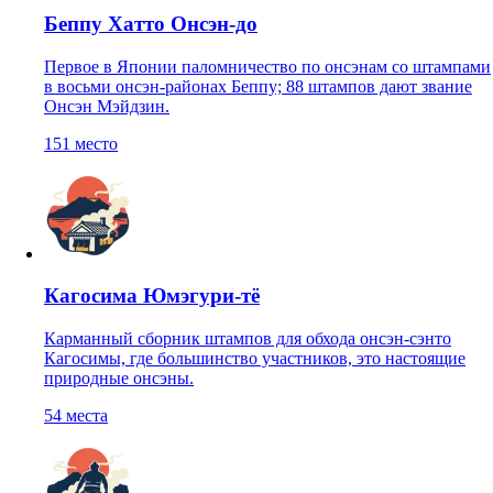
Беппу Хатто Онсэн-до
Первое в Японии паломничество по онсэнам со штампами
в восьми онсэн-районах Беппу; 88 штампов дают звание
Онсэн Мэйдзин.
151
место
Кагосима Юмэгури-тё
Карманный сборник штампов для обхода онсэн-сэнто
Кагосимы, где большинство участников, это настоящие
природные онсэны.
54
места