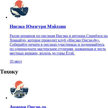
Нисэко Юмэгури Мэйдзин
Ралли штампов по онсэнам Нисэко и региона Сирибэси на
Хоккайдо, которое проводит клуб «Нисэко Онсэн-бу».
Собирайте печати в онсэнах-участниках и поднимайтесь
по одиннадцати мастерским ступеням, названным в честь
местных вершин, вплоть до горы Ётэй.
35
мест
Тохоку
Аомори Онсэн-до