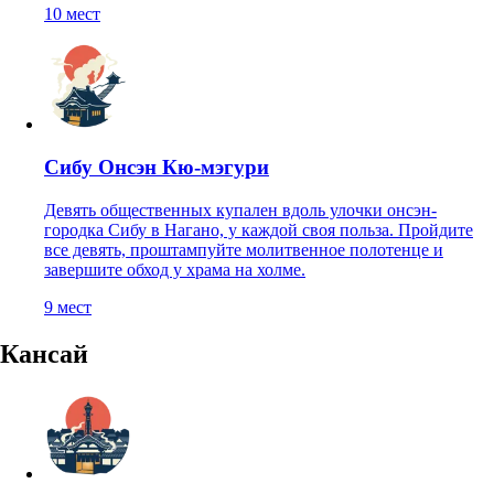
10
мест
Сибу Онсэн Кю-мэгури
Девять общественных купален вдоль улочки онсэн-
городка Сибу в Нагано, у каждой своя польза. Пройдите
все девять, проштампуйте молитвенное полотенце и
завершите обход у храма на холме.
9
мест
Кансай