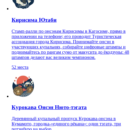
Кирисима Ютаби
Стамп-ралли по онсэнам Кирисимы в Кагосиме, прямо в
приложении на телефоне; его проводит Туристическая
ассоциация города Кирисима. Принимайте онсэн в
участвующих купальнях, собирайте цифровые штампы и
поднимайтесь по рангам сумо от макусита до ёкодзуны: 48
штампов делают вас великим чемпионом.
52
места
Курокава Онсэн Нюто-тэгата
Деревянный купальный пропуск Курокава-онсэна в
Кумамото, городка-«единого рёкана»: один тэгата, три
ротэнбуро на выбор.