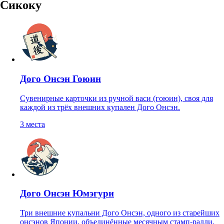
Сикоку
Дого Онсэн Гоюин
Сувенирные карточки из ручной васи (гоюин), своя для
каждой из трёх внешних купален Дого Онсэн.
3
места
Дого Онсэн Юмэгури
Три внешние купальни Дого Онсэн, одного из старейших
онсэнов Японии, объединённые месячным стамп-ралли.