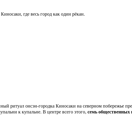
иносаки, где весь город как один рёкан.
уал онсэн-городка Киносаки на северном побережье префек
купальни к купальне. В центре всего этого,
семь общественных 