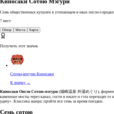
Киносаки Сотою Мэгури
Семь общественных купален в утопающем в ивах онсэн-городке К
7
мест
Обзор
Места
Карта
Получить этот значок
Сотою-мэгури Киносаки
К значку
→
Киносаки Онсэн Сотою-мэгури
(城崎温泉 外湯めぐり), фирменный рит
каменные мосты через канал, гости в юкате и гэта переходят от 
удачу». Классика жанра: пройти все семь за время поездки.
Семь сотою