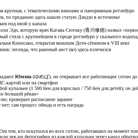
амая крупная, с тематическими ваннами и панорамным ротэнбуро
ям, по преданию здесь нашли статую Дзидзо в источнике
ьня под ивой у канала
эпохи Эдо, которую врач Кагава Сютоку (香川修徳) назвал «перво
овый стиль с крупнейшим в городе ротэнбуро у скального водопа
альня Киносаки, открытая монахом Доти-сёнином в VIII веке
ник: легенда, что раненый аист (
ко
) здесь излечился
 выдают
Юмэпа
(ゆめぱ), он открывает все работающие сотою до 1
 IC-картой или на смартфон
ой купальне (1 500 йен для взрослых / 750 йен для детей); он де
ин большой рёкан»
лю; проверьте расписание заранее
нет; сам процесс обхода и есть награда
i тем, кто искупался во всех сотою, работавших на момент поез
или чек-ин фотографии из каждой купальни через канал обратно