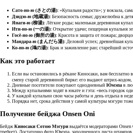
Сато-но-ю (さとの湯)
: «Купальня радости»; у вокзала, с
Дзидзо-ю (地蔵湯)
: Безопасность семьи; дружелюбна к дет
Янаги-ю (柳湯)
: Лёгкие роды; маленькая деревянная купал
Ити-но-ю (一の湯)
: Открытие удачи; пещерная купальня 
Госё-но-ю (御所の湯)
: Красота и защита от пожара; дворц
Мандара-ю (まんだら湯)
: Деловой успех; древнейшая куп
Ко-но-ю (鴻の湯)
: Брак и заживление ран; старейший источ
Как это работает
Если вы остановились в рёкане Киносаки, вам бесплатно
смену старой деревянной бирке: его выдают штрих-кодом,
Дневные посетители покупают однодневный
Юмэпа
в люб
Между купальнями ходят в юкате и гэта: «весь городок од
У каждой купальни свои часы работы и день отдыха в неде
Порядка нет, срока действия у самой культуры мэгури тоже 
Получение бейджа Onsen Oni
Бейдж
Киносаки Сотою Мэгури
выдаётся модераторами Onsen On
требует). Достаточно фото Юмэпа, заполненного листа штампов 