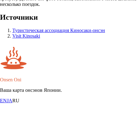
несколько поездок.
Источники
Туристическая ассоциация Киносаки-онсэн
Visit Kinosaki
Onsen Oni
Ваша карта онсэнов Японии.
EN
JA
RU