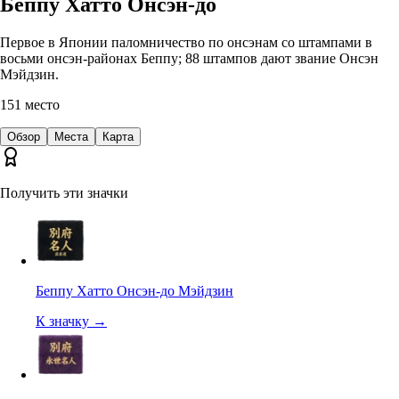
Беппу Хатто Онсэн-до
Первое в Японии паломничество по онсэнам со штампами в
восьми онсэн-районах Беппу; 88 штампов дают звание Онсэн
Мэйдзин.
151
место
Обзор
Места
Карта
Получить эти значки
Беппу Хатто Онсэн-до Мэйдзин
К значку
→