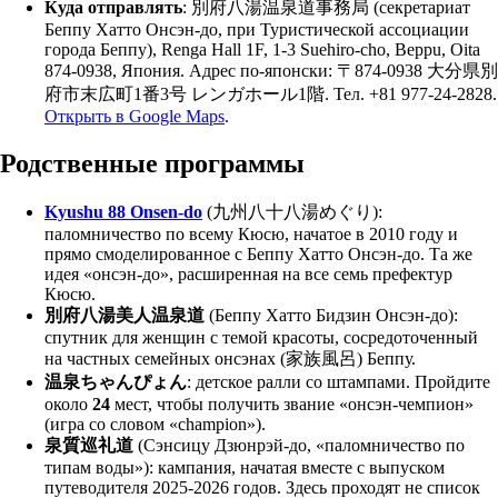
Куда отправлять
: 別府八湯温泉道事務局 (секретариат
Беппу Хатто Онсэн-до, при Туристической ассоциации
города Беппу), Renga Hall 1F, 1-3 Suehiro-cho, Beppu, Oita
874-0938, Япония. Адрес по-японски: 〒874-0938 大分県別
府市末広町1番3号 レンガホール1階. Тел. +81 977-24-2828.
Открыть в Google Maps
.
Родственные программы
Kyushu 88 Onsen-do
(九州八十八湯めぐり):
паломничество по всему Кюсю, начатое в 2010 году и
прямо смоделированное с Беппу Хатто Онсэн-до. Та же
идея «онсэн-до», расширенная на все семь префектур
Кюсю.
別府八湯美人温泉道
(Беппу Хатто Бидзин Онсэн-до):
спутник для женщин с темой красоты, сосредоточенный
на частных семейных онсэнах (家族風呂) Беппу.
温泉ちゃんぴょん
: детское ралли со штампами. Пройдите
около
24
мест, чтобы получить звание «онсэн-чемпион»
(игра со словом «champion»).
泉質巡礼道
(Сэнсицу Дзюнрэй-до, «паломничество по
типам воды»): кампания, начатая вместе с выпуском
путеводителя 2025-2026 годов. Здесь проходят не список