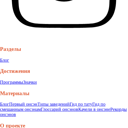
Разделы
Блог
Достижения
Программы
Значки
Материалы
Блог
Первый онсэн
Типы заведений
Гид по тату
Гид по
смешанным онсэнам
Глоссарий онсэнов
Качели в онсэне
Рекорды
онсэнов
О проекте