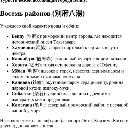
Туристической ассоциации города Беппу
.
Восемь районов (別府八湯)
У каждого свой характер воды и облик:
Беппу
(別府): приморский центр города, где находится
исторический онсэн Такэгавара.
Хамаваки
(浜脇): старый портовый квартал к югу от
центра.
Канкайдзи
(観海寺): склоновый курорт с видом на залив.
Хорита
(堀田): тихая остановка на дороге к Юфуину.
Мёбан
(明礬): высоко в горах, известен серным паром и
соломенными хижинами юнохана.
Каннава
(鉄輪): окутанное паром сердце Беппу, родина
паровой кухни дзигоку-муси.
Сибасэки
(柴石): уединённая долина с древними
императорскими преданиями.
Камэгава
(亀川): северный приморский район с песчаной
ванной у моря.
Несколько мест на периферии (аэропорт Оита, Кидзима-Коген и
другие) дополняют список.