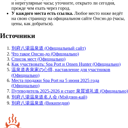
и нерегулярные часы; уточните, открыто ли сегодня,
прежде чем ехать через город.
У каждого места есть ссылка.
Любое место ниже ведёт
на свою страницу на официальном сайте Онсэн-до (часы,
цены, как добраться).
Источники
別府八湯温泉道 (Официальный сайт)
Что такое Онсэн-до (Официально)
Список мест (Официально)
Как участвовать: Spa Port и Onsen Hunter (Официально)
温泉道表泉家の心得, наставление для участников
(Официально)
Места продажи Spa Port на 5 июня 2025 года
(Официально)
Путеводитель 2025-2026 и старт 泉質巡礼道 (Официально)
別府八湯温泉道名人会 (Мэйдзин-кай)
別府八湯温泉道 (Википедия)