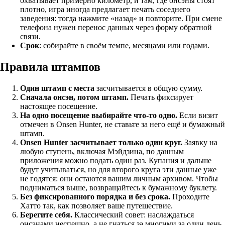
охватывает примерно километр, и там, где онсэны стоят
плотно, игра иногда предлагает печать соседнего
заведения: тогда нажмите «назад» и повторите. При смене
телефона нужен перенос данных через форму обратной
связи.
Срок
: собирайте в своём темпе, месяцами или годами.
Правила штампов
Один штамп с места
засчитывается в общую сумму.
Сначала онсэн, потом штамп.
Печать фиксирует
настоящее посещение.
На одно посещение выбирайте что-то одно.
Если визит
отмечен в Onsen Hunter, не ставьте за него ещё и бумажный
штамп.
Onsen Hunter засчитывает только один круг.
Заявку на
любую ступень, включая Мэйдзина, по данным
приложения можно подать один раз. Купания и дальше
будут учитываться, но для второго круга эти данные уже
не годятся: они остаются вашим личным архивом. Чтобы
подниматься выше, возвращайтесь к бумажному буклету.
Без фиксированного порядка и без срока.
Проходите
Хатто так, как позволяет ваше путешествие.
Берегите себя.
Классический совет: наслаждаться
онсэнами неспешно, а не гнаться за многими за один день.