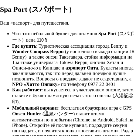
Spa Port (スパポート)
Ваш «паспорт» для путешествия.
Что это
: небольшой буклет для штампов
Spa Port
(スパポ
ート), цена
110 ¥
.
Где купить
: Туристическая ассоциация города Беппу и
Wonder Compass Beppu
(у восточного выхода станции JR
Беппу), а также онсэн Такэгавара, стойка информации на
1-м этаже универмага Tokiwa Beppu, онсэны Хётан и
Ониси-но-ю в Каннаве и
аэропорт Оита
. Буклеты иногда
заканчиваются, так что перед дальней поездкой лучше
позвонить. Вопросы о продаже задают не секретариату, а
NPO «Хатто Онпаку»
по телефону 0977-22-0401.
Как работает
: вы купаетесь в участвующем онсэне, затем
ставите в буклет памятную печать этого онсэна (入湯記念
印).
Мобильный вариант
: бесплатная браузерная игра с GPS
Onsen Hunter
(温泉ハンター) ставит штамп
автоматически по прибытии (Chrome на Android, Safari на
iPhone). Откройте её после купания, подождите секунд
пятнадцать, и появится кнопка «поставить штамп». Радар