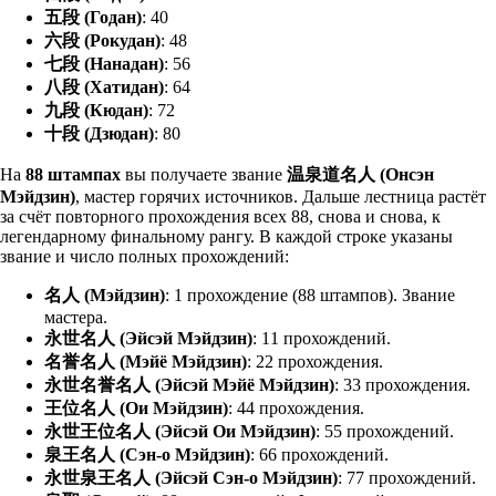
五段 (Годан)
: 40
六段 (Рокудан)
: 48
七段 (Нанадан)
: 56
八段 (Хатидан)
: 64
九段 (Кюдан)
: 72
十段 (Дзюдан)
: 80
На
88 штампах
вы получаете звание
温泉道名人 (Онсэн
Мэйдзин)
, мастер горячих источников. Дальше лестница растёт
за счёт повторного прохождения всех 88, снова и снова, к
легендарному финальному рангу. В каждой строке указаны
звание и число полных прохождений:
名人 (Мэйдзин)
: 1 прохождение (88 штампов). Звание
мастера.
永世名人 (Эйсэй Мэйдзин)
: 11 прохождений.
名誉名人 (Мэйё Мэйдзин)
: 22 прохождения.
永世名誉名人 (Эйсэй Мэйё Мэйдзин)
: 33 прохождения.
王位名人 (Ои Мэйдзин)
: 44 прохождения.
永世王位名人 (Эйсэй Ои Мэйдзин)
: 55 прохождений.
泉王名人 (Сэн-о Мэйдзин)
: 66 прохождений.
永世泉王名人 (Эйсэй Сэн-о Мэйдзин)
: 77 прохождений.