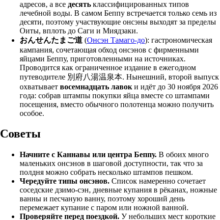
адресов, а все
десять
классифицированных типов
лечебной воды. В самом Беппу встречается только семь из
десяти, поэтому участвующие онсэны выходят за пределы
Оиты, вплоть до Саги и Миядзаки.
おんせんたまご道
(
Онсэн Тамаго-до
): гастрономическая
кампания, сочетающая обход онсэнов с фирменными
яйцами Беппу, приготовленными на источниках.
Проводится как ограниченное издание в ежегодном
путеводителе 別府八湯温泉本. Нынешний, второй выпуск
охватывает
восемнадцать лавок
и идёт до 30 ноября 2026
года: собрав штампы покупки яйца вместе со штампами
посещения, вместо обычного полотенца можно получить
особое.
Советы
Начните с Каннавы или центра Беппу.
В обоих много
маленьких онсэнов в шаговой доступности, так что за
полдня можно собрать несколько штампов пешком.
Чередуйте типы онсэнов.
Список намеренно сочетает
соседские дзимо-сэн, дневные купания в рёканах, ножные
ванны и песчаную ванну, поэтому хороший день
перемежает купание с паром или ножной ванной.
Проверяйте перед поездкой.
У небольших мест короткие