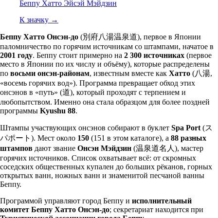
Беппу Хатто Эйсэй Мэйдзин
К значку
→
Беппу Хатто Онсэн-до
(別府八湯温泉道), первое в Японии
паломничество по горячим источникам со штампами, начатое в
2001 году
. Беппу стоит примерно на
2 300 источниках
(первое
место в Японии по их числу и объёму), которые распределены
по
восьми онсэн-районам
, известным вместе как
Хатто
(八湯,
«восемь горячих вод»). Программа превращает обход этих
онсэнов в «путь» (道), который проходят с терпением и
любопытством. Именно она стала образцом для более поздней
программы
Kyushu 88
.
Штампы участвующих онсэнов собирают в буклет
Spa Port
(ス
パポート). Мест около
150
(151 в этом каталоге), а
88 разных
штампов
дают звание
Онсэн Мэйдзин
(温泉道名人), мастер
горячих источников. Список охватывает всё: от скромных
соседских общественных купален до больших рёканов, горных
открытых ванн, ножных ванн и знаменитой песчаной ванны
Беппу.
Программой управляют город Беппу и
исполнительный
комитет Беппу Хатто Онсэн-до
; секретариат находится при