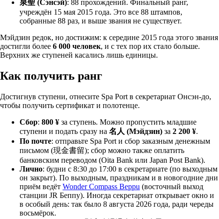
泉聖 (Сэнсэй)
: 88 прохождений. Финальный ранг,
учреждён 15 мая 2015 года. Это все 88 штампов,
собранные 88 раз, и выше звания не существует.
Мэйдзин редок, но достижим: к середине 2015 года этого звания
достигли более
6 000 человек
, и с тех пор их стало больше.
Верхних же ступеней касались лишь единицы.
Как получить ранг
Достигнув ступени, отнесите Spa Port в секретариат Онсэн-до,
чтобы получить сертификат и полотенце.
Сбор
:
800 ¥
за ступень. Можно пропустить младшие
ступени и подать сразу на
名人 (Мэйдзин)
за
2 200 ¥
.
По почте
: отправьте Spa Port и сбор заказным денежным
письмом (現金書留); сбор можно также оплатить
банковским переводом (Oita Bank или Japan Post Bank).
Лично
: будни с 8:30 до 17:00 в секретариате (по выходным
он закрыт). По выходным, праздникам и в новогодние дни
приём ведёт
Wonder Compass Beppu
(восточный выход
станции JR Беппу). Иногда секретариат открывает окно и
в особый день: так было 8 августа 2026 года, ради череды
восьмёрок.