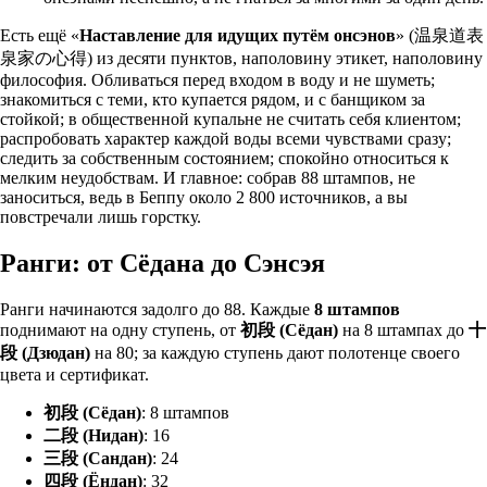
Есть ещё «
Наставление для идущих путём онсэнов
» (温泉道表
泉家の心得) из десяти пунктов, наполовину этикет, наполовину
философия. Обливаться перед входом в воду и не шуметь;
знакомиться с теми, кто купается рядом, и с банщиком за
стойкой; в общественной купальне не считать себя клиентом;
распробовать характер каждой воды всеми чувствами сразу;
следить за собственным состоянием; спокойно относиться к
мелким неудобствам. И главное: собрав 88 штампов, не
заноситься, ведь в Беппу около 2 800 источников, а вы
повстречали лишь горстку.
Ранги: от Сёдана до Сэнсэя
Ранги начинаются задолго до 88. Каждые
8 штампов
поднимают на одну ступень, от
初段 (Сёдан)
на 8 штампах до
十
段 (Дзюдан)
на 80; за каждую ступень дают полотенце своего
цвета и сертификат.
初段 (Сёдан)
: 8 штампов
二段 (Нидан)
: 16
三段 (Сандан)
: 24
四段 (Ёндан)
: 32