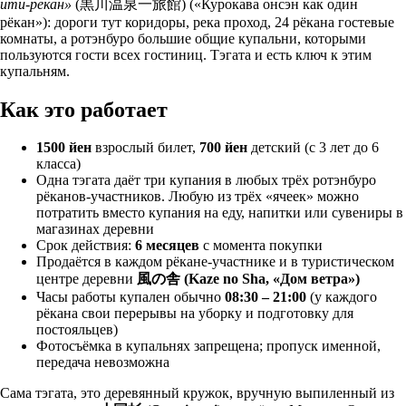
ити-рёкан»
(黒川温泉一旅館) («Курокава онсэн как один
рёкан»): дороги тут коридоры, река проход, 24 рёкана гостевые
комнаты, а ротэнбуро большие общие купальни, которыми
пользуются гости всех гостиниц. Тэгата и есть ключ к этим
купальням.
Как это работает
1500 йен
взрослый билет,
700 йен
детский (с 3 лет до 6
класса)
Одна тэгата даёт три купания в любых трёх ротэнбуро
рёканов-участников. Любую из трёх «ячеек» можно
потратить вместо купания на еду, напитки или сувениры в
магазинах деревни
Срок действия:
6 месяцев
с момента покупки
Продаётся в каждом рёкане-участнике и в туристическом
центре деревни
風の舎 (Kaze no Sha, «Дом ветра»)
Часы работы купален обычно
08:30 – 21:00
(у каждого
рёкана свои перерывы на уборку и подготовку для
постояльцев)
Фотосъёмка в купальнях запрещена; пропуск именной,
передача невозможна
Сама тэгата, это деревянный кружок, вручную выпиленный из