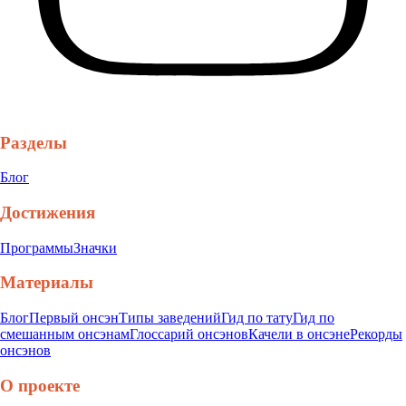
Разделы
Блог
Достижения
Программы
Значки
Материалы
Блог
Первый онсэн
Типы заведений
Гид по тату
Гид по
смешанным онсэнам
Глоссарий онсэнов
Качели в онсэне
Рекорды
онсэнов
О проекте