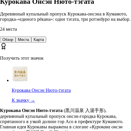
Курокава Онсэн Нюто-тэгата
Деревянный купальный пропуск Курокава-онсэна в Кумамото,
городка-«единого рёкана»: один тэгата, три ротэнбуро на выбор.
24
места
Обзор
Места
Карта
Получить этот значок
Курокава Онсэн Нюто-тэгата
К значку
→
Курокава Онсэн Нюто-тэгата
(黒川温泉 入湯手形),
деревянный купальный пропуск онсэн-городка Курокава,
спрятанного в узкой долине гор Асо в префектуре Кумамото.
Главная идея Курокавы выражена в слогане
«Курокава онсэн