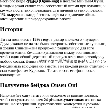
местного кедра
小国杉 (Oguni-sugi)
в посёлке Минами-Огуни.
Каждый рёкан ставит свой собственный штамп при купании, и
кружок постепенно превращается в личный сувенир поездки.
1% выручки
с каждой тэгаты идёт на сохранение облика
онсэн-деревни и природоохранные работы.
История
Тэгата появилась в
1986 году
, в разгар японского «пузыря».
Двум рёканам не на что было построить собственные купальни,
и хозяин Синмэй-кана предложил радикальную для того
времени мысль:
делиться
купальнями между гостиницами,
чтобы один общий деревянный пропуск открывал ротэнбуро у
любого соседа. Девиз
«地域全体で黒川温泉郷を盛り上げたい»
(«поднимать всю деревню вместе, а не каждый рёкан отдельно»)
стал манифестом Курокавы. Тэгата и есть его физическое
воплощение.
Получение бейджа Onsen Oni
Используйте одну тэгату или несколько за разные поездки,
чтобы искупаться
во всех 24 рёканах-участниках
из списка
ниже. По завершении Туристический кооператив Курокавы