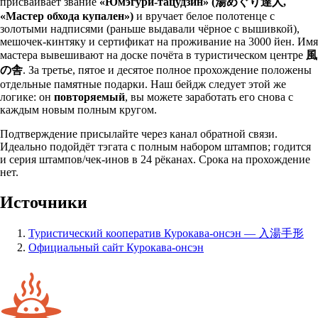
присваивает звание
«Юмэгури-тацудзин» (湯めぐり達人,
«Мастер обхода купален»)
и вручает белое полотенце с
золотыми надписями (раньше выдавали чёрное с вышивкой),
мешочек-кинтяку и сертификат на проживание на 3000 йен. Имя
мастера вывешивают на доске почёта в туристическом центре
風
の舎
. За третье, пятое и десятое полное прохождение положены
отдельные памятные подарки. Наш бейдж следует этой же
логике: он
повторяемый
, вы можете заработать его снова с
каждым новым полным кругом.
Подтверждение присылайте через канал обратной связи.
Идеально подойдёт тэгата с полным набором штампов; годится
и серия штампов/чек-инов в 24 рёканах. Срока на прохождение
нет.
Источники
Туристический кооператив Курокава-онсэн — 入湯手形
Официальный сайт Курокава-онсэн