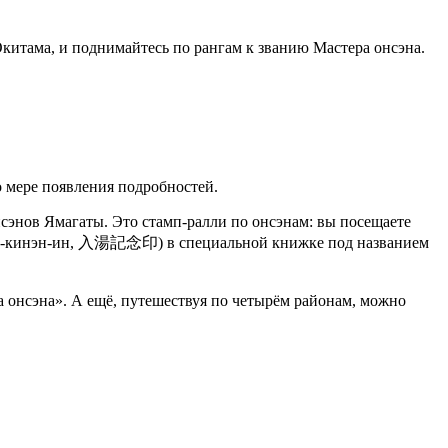
итама, и поднимайтесь по рангам к званию Мастера онсэна.
о мере появления подробностей.
ов Ямагаты. Это стамп-ралли по онсэнам: вы посещаете
юто-кинэн-ин, 入湯記念印) в специальной книжке под названием
онсэна». А ещё, путешествуя по четырём районам, можно