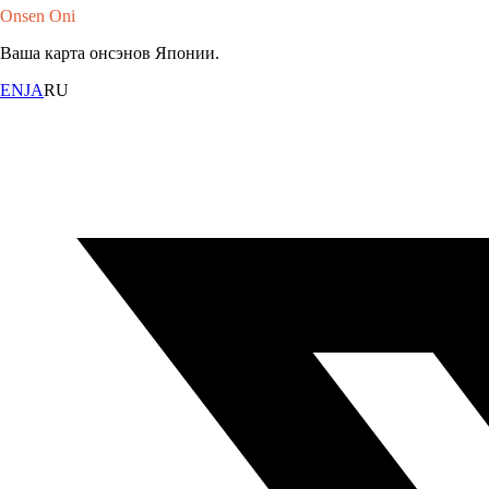
Onsen Oni
Ваша карта онсэнов Японии.
EN
JA
RU