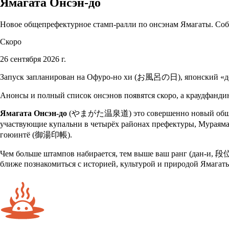
Ямагата Онсэн-до
Новое общепрефектурное стамп-ралли по онсэнам Ямагаты. Соби
Скоро
26 сентября 2026 г.
Запуск запланирован на Офуро-но хи (お風呂の日), японский «де
Анонсы и полный список онсэнов появятся скоро, а краудфандин
Ямагата Онсэн-до
(やまがた温泉道) это совершенно новый общепреф
участвующие купальни в четырёх районах префектуры, Мураям
гоюинтё (御湯印帳).
Чем больше штампов набирается, тем выше ваш ранг (дан-и, 
ближе познакомиться с историей, культурой и природой Ямагаты