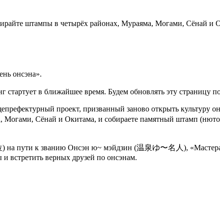
райте штампы в четырёх районах, Мураяма, Могами, Сёнай и Ок
нь онсэна».
г стартует в ближайшее время. Будем обновлять эту страницу п
ектурный проект, призванный заново открыть культуру онсэн
а, Могами, Сёнай и Окитама, и собираете памятный штамп (н
段位) на пути к званию Онсэн ю~ мэйдзин (温泉ゆ〜名人), «Мастера 
 и встретить верных друзей по онсэнам.