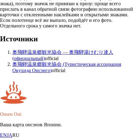
знака), поэтому значок не привязан к призу: проще всего
прислать в канал обратной связи фотографию использованной
карточки с отклеенными наклейками и открытыми знаками.
Если полотенце всё же выпало, подойдёт и его фото.
Отдельного срока у самого значка нет.
Источники
奥飛騨温泉郷観光協会 — 奥飛騨湯けむり達人
(официальный)
official
奥飛騨温泉郷観光協会 (Туристическая ассоциация
Окухида Онсэнго)
official
Onsen Oni
Ваша карта онсэнов Японии.
EN
JA
RU