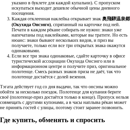
указано в буклете для каждой купальни). С пропуском
искупаться выходит дешевле обычной цены дневного
посещения.
Каждая отклеенная наклейка открывает знак
奥飛騨温泉郷
(Окухида Онсэнго)
, спрятанный на карточке под ней.
Печати в каждом рёкане собирать не нужно: знаки уже
напечатаны под наклейками, которые вы тратите. Но есть
нюанс: знаки бывают нескольких видов, и приз вы
получаете, только если все три открытых знака окажутся
одинаковыми.
Если все три знака одинаковые, сдайте карточку в офисе
туристической ассоциации Окухида Онсэнго или в
информационном центре и получите приз, оригинальное
полотенце. Смесь разных знаков приза не даёт, так что
полотенце достаётся с долей везения.
Тэгата действует год со дня выдачи, так что онсэны можно
обойти за несколько поездок. Полотенце для купания берите
своё (полотенце-приз достаётся только в конце). Пропуск нельзя
совмещать с другими купонами, а в часы наплыва рёкан может
не принять гостей с улицы, поэтому стоит заранее позвонить.
Где купить, обменять и спросить