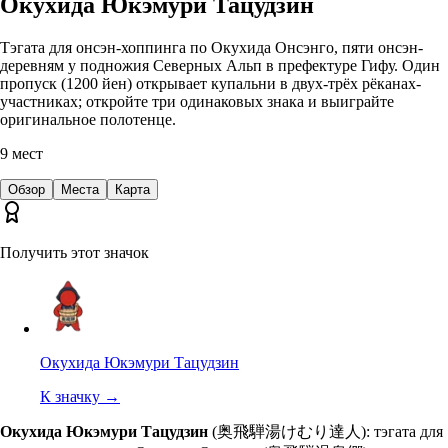
Окухида Юкэмури Тацудзин
Тэгата для онсэн-хоппинга по Окухида Онсэнго, пяти онсэн-
деревням у подножия Северных Альп в префектуре Гифу. Один
пропуск (1200 йен) открывает купальни в двух-трёх рёканах-
участниках; откройте три одинаковых знака и выиграйте
оригинальное полотенце.
9
мест
Обзор
Места
Карта
Получить этот значок
Окухида Юкэмури Тацудзин
К значку
→
Окухида Юкэмури Тацудзин
(奥飛騨湯けむり達人): тэгата для