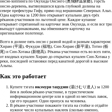
онсэн-хоппинга по Окухида Онсэнго (奥飛騨温泉郷), горсть
онсэн-деревень, вытянувшихся вдоль глубокой долины на
севере префектуры Гифу, прямо под вершинами Северных Альп.
Одна карточка за 1200 йен открывает купальни двух-трёх
рёканов-участников по льготной цене. Каждое купание
открывает спрятанный на карточке знак Окухида, и если все три
выпадут одинаковыми, вы обмениваете карточку на
оригинальное полотенце.
Всего в долине пять онсэн с разной водой и разным характером:
Хираю (平湯), Фукудзи (福地), Син-Хираю (新平湯), Тотио (栃
尾) и Син-Хотака (新穂高). Рёканы-участники есть во всех пяти,
от входных купален Хираю до открытых купален Син-Хотака у
реки, последней остановки перед канатной дорогой в высокие
Альпы.
Как это работает
Купите тэгата
юкэмури тацудзин
(湯けむり達人) за 1200
йен в любом рёкане-участнике, в туристическом
информационном центре или в одной из местных лавок,
где его продают. Один пропуск на человека.
В рёкане-участнике покажите тэгата на стойке и отдайте
нужное число купальных наклеек (сколько именно,