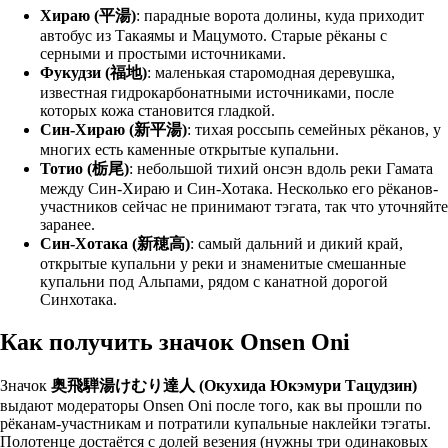
Хираю (平湯)
: парадные ворота долины, куда приходит
автобус из Такаямы и Мацумото. Старые рёканы с
серными и простыми источниками.
Фукудзи (福地)
: маленькая старомодная деревушка,
известная гидрокарбонатными источниками, после
которых кожа становится гладкой.
Син-Хираю (新平湯)
: тихая россыпь семейных рёканов, у
многих есть каменные открытые купальни.
Тотио (栃尾)
: небольшой тихий онсэн вдоль реки Гамата
между Син-Хираю и Син-Хотака. Несколько его рёканов-
участников сейчас не принимают тэгата, так что уточняйте
заранее.
Син-Хотака (新穂高)
: самый дальний и дикий край,
открытые купальни у реки и знаменитые смешанные
купальни под Альпами, рядом с канатной дорогой
Синхотака.
Как получить значок Onsen Oni
Значок
奥飛騨湯けむり達人 (Окухида Юкэмури Тацудзин)
выдают модераторы Onsen Oni после того, как вы прошли по
рёканам-участникам и потратили купальные наклейки тэгаты.
Полотенце достаётся с долей везения (нужны три одинаковых