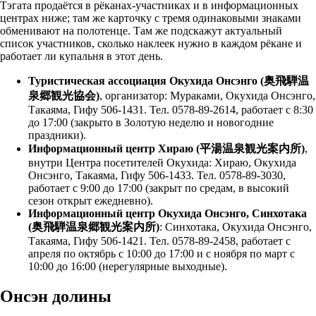
Тэгата продаётся в рёканах-участниках и в информационных
центрах ниже; там же карточку с тремя одинаковыми знаками
обменивают на полотенце. Там же подскажут актуальный
список участников, сколько наклеек нужно в каждом рёкане и
работает ли купальня в этот день.
Туристическая ассоциация Окухида Онсэнго (奥飛騨温
泉郷観光協会)
, организатор: Мураками, Окухида Онсэнго,
Такаяма, Гифу 506-1431. Тел. 0578-89-2614, работает с 8:30
до 17:00 (закрыто в Золотую неделю и новогодние
праздники).
Информационный центр Хираю (平湯温泉観光案内所)
,
внутри Центра посетителей Окухида: Хираю, Окухида
Онсэнго, Такаяма, Гифу 506-1433. Тел. 0578-89-3030,
работает с 9:00 до 17:00 (закрыт по средам, в высокий
сезон открыт ежедневно).
Информационный центр Окухида Онсэнго, Синхотака
(奥飛騨温泉郷観光案内所)
: Синхотака, Окухида Онсэнго,
Такаяма, Гифу 506-1421. Тел. 0578-89-2458, работает с
апреля по октябрь с 10:00 до 17:00 и с ноября по март с
10:00 до 16:00 (нерегулярные выходные).
Онсэн долины