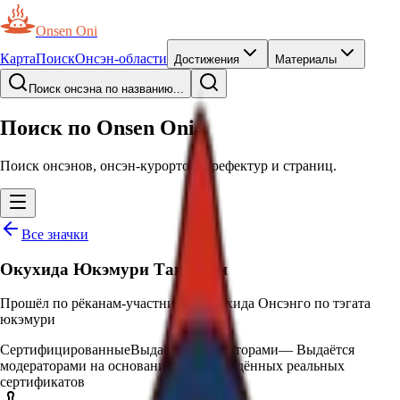
Onsen Oni
Карта
Поиск
Онсэн-области
Достижения
Материалы
Поиск онсэна по названию...
Поиск по Onsen Oni
Поиск онсэнов, онсэн-курортов, префектур и страниц.
Все значки
Окухида Юкэмури Тацудзин
Прошёл по рёканам-участникам Окухида Онсэнго по тэгата
юкэмури
Сертифицированные
Выдаётся модераторами
—
Выдаётся
модераторами на основании подтверждённых реальных
сертификатов