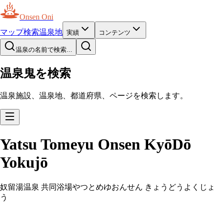
Onsen Oni
マップ
検索
温泉地
実績
コンテンツ
温泉の名前で検索...
温泉鬼を検索
温泉施設、温泉地、都道府県、ページを検索します。
Yatsu Tomeyu Onsen KyōDō
Yokujō
奴留湯温泉 共同浴場
やつとめゆおんせん きょうどうよくじょ
う