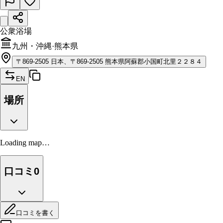
公衆浴場
九州・沖縄
·
熊本県
〒
869-2505
日本、〒869-2505 熊本県阿蘇郡小国町北里２２８４
EN
場所
Loading map…
口コミ
0
口コミを書く