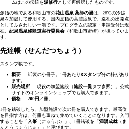
ムはこの伝統を
湯修行
として再解釈したものです。
創始の地である和歌山市の
花山温泉 薬師の湯
は、26℃の冷鉱
泉を加温して使用する、国内屈指の高濃度泉で、巡礼の出発点
としてふさわしい一湯です。プログラムの認定・申請受付は現
在、
紀泉温泉修験道実行委員会
（和歌山市野崎）が担っていま
す。
先達帳（せんだつちょう）
スタンプ帳です。
概要
— 紙製の小冊子。1冊あたり
8スタンプ
分の枠があり
ます。
販売場所
— 現役の加盟施設（
施設一覧
タブ参照）。公式
サイトのオンラインショップでも購入できます。
価格
—
200円
／冊。
1冊を踏破したら、加盟施設で次の冊を購入できます。最高位
を目指す方は、何冊も重ねて集めていくことになります。入門
することを「
入峯
（にゅうぶ）」、1冊踏破を「
満湯成就
（ま
んとうじょうじゅ）」と呼びます。