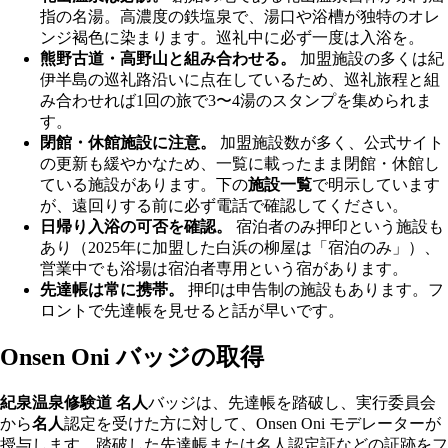
指の名湯。高濃度の鉄塩泉で、湯口や浴槽が独特のオレ
ンジ褐色に染まります。巡礼中に必ず一度は入浴を。
熊野古道・高野山と組み合わせる。
加盟施設の多くは紀
伊半島の巡礼路沿いに点在しているため、巡礼旅程と組
み合わせれば1回の旅で3〜4湯のスタンプを集められま
す。
閉館・休館施設に注意。
加盟施設数が多く、公式サイト
の更新も緩やかなため、一覧に載ったまま閉館・休館し
ている施設があります。下の
施設一覧
で明示しています
が、遠回りする前に必ず電話で確認してください。
日帰り入浴の可否を確認。
宿泊者のみ押印という施設も
あり（2025年に加盟した白浜の柳屋は「宿泊のみ」）、
営業中でも浴場は宿泊者専用という宿があります。
先達帳は常に携帯。
押印は申告制の施設もあります。フ
ロントで先達帳を見せると話が早いです。
Onsen Oni バッジの取得
紀泉温泉修験道 名人
バッジは、先達帳を踏破し、実行委員会
から
名人
認定を受けた方に対して、Onsen Oni モデレーターが
授与します。踏破した先達帳または名人認定証などの証跡をフ