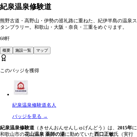
紀泉温泉修験道
熊野古道・高野山・伊勢の巡礼路に重ねた、紀伊半島の温泉ス
タンプラリー。和歌山・大阪・奈良・三重をめぐります。
68
軒
概要
施設一覧
マップ
このバッジを獲得
紀泉温泉修験道名人
バッジを見る
→
紀泉温泉修験道
（きせんおんせんしゅげんどう）は、
2015年
に
和歌山市の
花山温泉 薬師の湯
に勤めていた
西口正敏
氏（実行