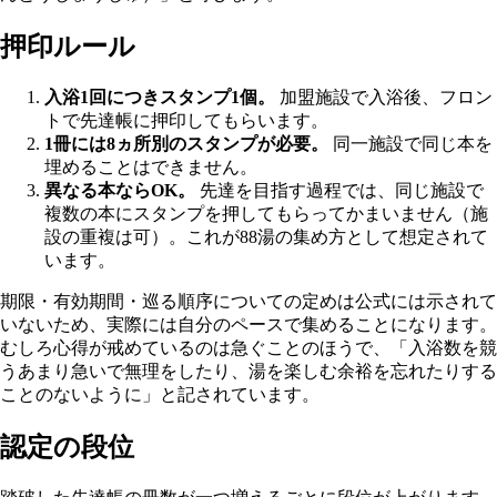
押印ルール
入浴1回につきスタンプ1個。
加盟施設で入浴後、フロン
トで先達帳に押印してもらいます。
1冊には8ヵ所別のスタンプが必要。
同一施設で同じ本を
埋めることはできません。
異なる本ならOK。
先達を目指す過程では、同じ施設で
複数の本にスタンプを押してもらってかまいません（施
設の重複は可）。これが88湯の集め方として想定されて
います。
期限・有効期間・巡る順序についての定めは公式には示されて
いないため、実際には自分のペースで集めることになります。
むしろ心得が戒めているのは急ぐことのほうで、「入浴数を競
うあまり急いで無理をしたり、湯を楽しむ余裕を忘れたりする
ことのないように」と記されています。
認定の段位