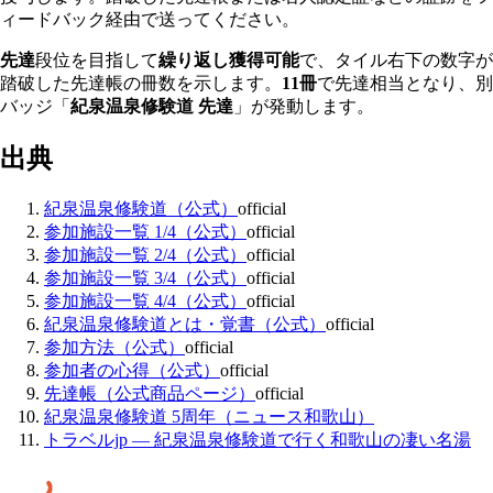
ィードバック経由で送ってください。
先達
段位を目指して
繰り返し獲得可能
で、タイル右下の数字が
踏破した先達帳の冊数を示します。
11冊
で先達相当となり、別
バッジ「
紀泉温泉修験道 先達
」が発動します。
出典
紀泉温泉修験道（公式）
official
参加施設一覧 1/4（公式）
official
参加施設一覧 2/4（公式）
official
参加施設一覧 3/4（公式）
official
参加施設一覧 4/4（公式）
official
紀泉温泉修験道とは・覚書（公式）
official
参加方法（公式）
official
参加者の心得（公式）
official
先達帳（公式商品ページ）
official
紀泉温泉修験道 5周年（ニュース和歌山）
トラベルjp — 紀泉温泉修験道で行く和歌山の凄い名湯