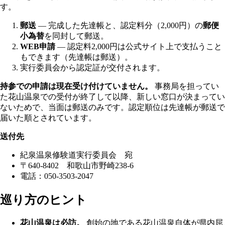
す。
郵送
— 完成した先達帳と、認定料分（2,000円）の
郵便
小為替
を同封して郵送。
WEB申請
— 認定料2,000円は公式サイト上で支払うこと
もできます（先達帳は郵送）。
実行委員会から認定証が交付されます。
持参での申請は現在受け付けていません。
事務局を担ってい
た花山温泉での受付が終了して以降、新しい窓口が決まってい
ないためで、当面は郵送のみです。認定順位は先達帳が郵送で
届いた順とされています。
送付先
紀泉温泉修験道実行委員会 宛
〒640-8402 和歌山市野崎238-6
電話：050-3503-2047
巡り方のヒント
花山温泉は必訪。
創始の地である花山温泉自体が県内屈