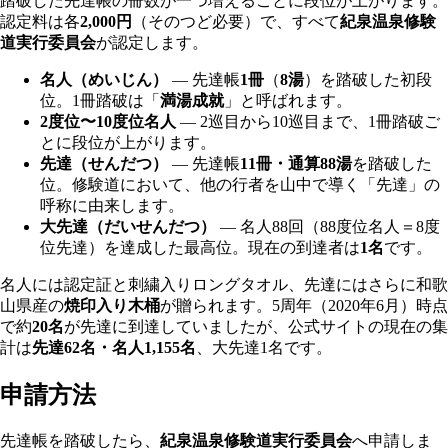
踏破した先達帳の冊数が一つ増えるごとに段位が上がります。
認定料は各
2,000円
（そのつど必要）で、すべて
紀泉温泉修験
道実行委員会
が認定します。
名人（めいじん）
— 先達帳
1冊
（
8湯
）を踏破した初段
位。1冊踏破は「
満湯成就
」と呼ばれます。
2度位〜10度位名人
— 2巡目から10巡目まで、1冊踏破ご
とに段位が上がります。
先達（せんだつ）
— 先達帳
11冊・通算88湯
を踏破した
位。修験道において、他の行者を山中で導く「先達」の
呼称に由来します。
大先達（だいせんだつ）
— 名人88回（88度位名人＝8度
位先達）を達成した最高位。現在の到達者は
1名
です。
名人には認定証と刺繍入りロングタオル、先達にはさらに和歌
山県産の
焼印入り木桶
が贈られます。5周年（2020年6月）時点
で約
20名
が先達に到達していましたが、公式サイトの現在の集
計は
先達62名・名人1,155名
、大先達1名です。
申請方法
先達帳を踏破したら、
紀泉温泉修験道実行委員会
へ申請しま