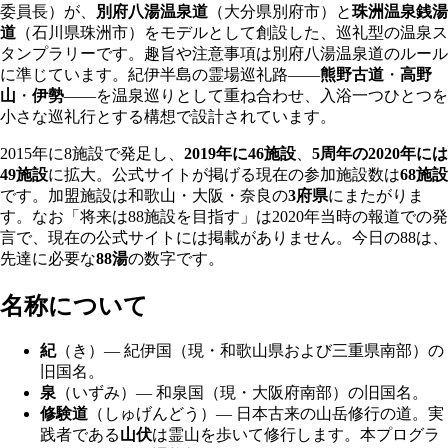
委員長）が、
別府八湯温泉道
（大分県別府市）と
珠洲温泉銭湯
道
（石川県珠洲市）をモデルとして創設した、巡礼型の温泉ス
タンプラリーです。趣旨や注意事項は別府八湯温泉道のルール
に準じています。紀伊半島の霊場巡礼路——
熊野古道
・
高野
山
・
伊勢
——を温泉巡りとして重ね合わせ、入浴一つひとつを
小さな巡礼行とする構想で設計されています。
2015年に8施設で発足し、
2019年に46施設
、
5周年の2020年には
49施設
に拡大。公式サイトが掲げる現在の参加施設数は
68施設
です。加盟施設は和歌山・大阪・奈良の
3府県
にまたがりま
す。なお「将来は88施設を目指す」は2020年当時の報道での発
言で、現在の公式サイトには掲載がありません。今日の88は、
先達に必要な
88湯
の数字です。
名称について
紀
（き）— 紀伊国（現・和歌山県および三重県南部）の
旧国名。
泉
（いずみ）— 和泉国（現・大阪府南部）の旧国名。
修験道
（しゅげんどう）— 日本古来の山岳修行の道。実
践者である
山伏
は霊山を歩いて修行します。本プログラ