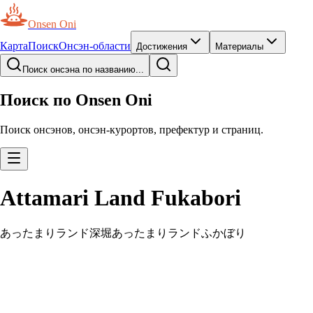
Onsen Oni
Карта
Поиск
Онсэн-области
Достижения
Материалы
Поиск онсэна по названию...
Поиск по Onsen Oni
Поиск онсэнов, онсэн-курортов, префектур и страниц.
Attamari Land Fukabori
あったまりランド深堀
あったまりランドふかぼり