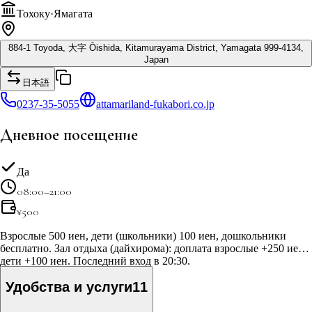
Тохоку
·
Ямагата
884-1 Toyoda, 大字 Ōishida, Kitamurayama District, Yamagata 999-4134,
Japan
日本語
0237-35-5055
attamariland-fukabori.co.jp
Дневное посещение
Да
08:00–21:00
¥
500
Взрослые 500 иен, дети (школьники) 100 иен, дошкольники
бесплатно. Зал отдыха (дайхирома): доплата взрослые +250 иен,
дети +100 иен. Последний вход в 20:30.
Удобства и услуги
11