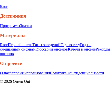
Блог
Достижения
Программы
Значки
Материалы
Блог
Первый онсэн
Типы заведений
Гид по тату
Гид по
смешанным онсэнам
Глоссарий онсэнов
Качели в онсэне
Рекорды
онсэнов
О проекте
О нас
Условия использования
Политика конфиденциальности
©
2026
Onsen Oni