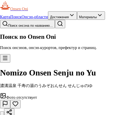
Onsen Oni
Карта
Поиск
Онсэн-области
Достижения
Материалы
Поиск онсэна по названию...
Поиск по Onsen Oni
Поиск онсэнов, онсэн-курортов, префектур и страниц.
Nomizo Onsen Senju no Yu
濃溝温泉 千寿の湯
のうみぞおんせん せんじゅのゆ
Фото отсутствует