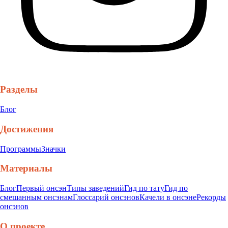
Разделы
Блог
Достижения
Программы
Значки
Материалы
Блог
Первый онсэн
Типы заведений
Гид по тату
Гид по
смешанным онсэнам
Глоссарий онсэнов
Качели в онсэне
Рекорды
онсэнов
О проекте