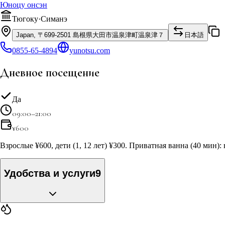
Юноцу онсэн
Тюгоку
·
Симанэ
Japan, 〒699-2501 島根県大田市温泉津町温泉津７
日本語
0855-65-4894
yunotsu.com
Дневное посещение
Да
09:00–21:00
¥
600
Взрослые ¥600, дети (1, 12 лет) ¥300. Приватная ванна (40 мин): в
Удобства и услуги
9