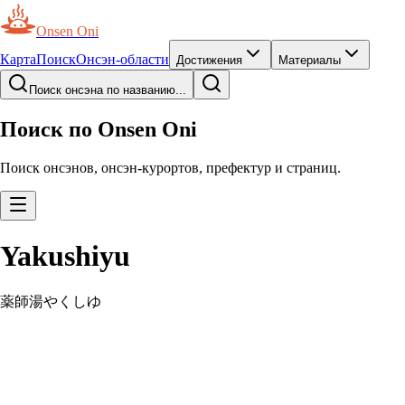
Onsen Oni
Карта
Поиск
Онсэн-области
Достижения
Материалы
Поиск онсэна по названию...
Поиск по Onsen Oni
Поиск онсэнов, онсэн-курортов, префектур и страниц.
Yakushiyu
薬師湯
やくしゆ