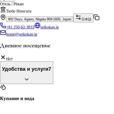
Отель / Рёкан
Тюбу
·
Ниигата
802 Deyu, Agano, Niigata 959-1926, Japan
日本語
+81 250-62-3833
seikokan.jp
home@seikokan.jp
Дневное посещение
Нет
Удобства и услуги
7
Купание и вода