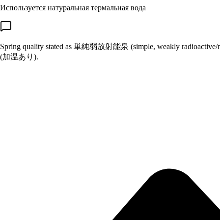
Используется натуральная термальная вода
Spring quality stated as 単純弱放射能泉 (simple, weakly radioactive/ra
(加温あり).