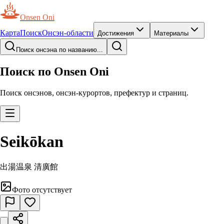
Onsen Oni
Карта
Поиск
Онсэн-области
Достижения
Материалы
Поиск онсэна по названию...
Поиск по Onsen Oni
Поиск онсэнов, онсэн-курортов, префектур и страниц.
Seikōkan
出湯温泉 清廣館
Фото отсутствует