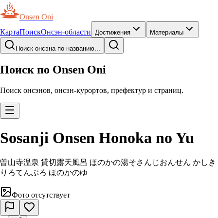
Onsen Oni
Карта
Поиск
Онсэн-области
Достижения
Материалы
Поиск онсэна по названию...
Поиск по Onsen Oni
Поиск онсэнов, онсэн-курортов, префектур и страниц.
Sosanji Onsen Honoka no Yu
曽山寺温泉 貸切露天風呂 ほのかの湯
そさんじおんせん かしき
りろてんぶろ ほのかのゆ
Фото отсутствует