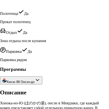
Полотенца
Да
Прокат полотенец
Отдых
Да
Зона отдыха после купания
Парковка
Да
Парковка рядом
Программы
Кюсю 88 Онсэн-до
Описание
Хонока-но-Ю (ほのかの湯), онсэн в Миядзаки, где каждый
номер представляет собой отдельную приватную ванну. В