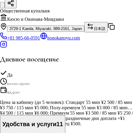
Общественная купальня
Кюсю и Окинава
·
Миядзаки
3729-1 Kaeda, Miyazaki, 889-2161, Japan
日本語
+81 985-66-0591
honokanoyu.com
Дневное посещение
Да
10:00–23:00
¥
2,500
Цена за кабинку (до 5 человек): Стандарт 55 мин ¥2 500 / 85 мин
¥3 750 / 115 мин ¥5 000; Полу-премиум 55 мин ¥3 000 / 85 мин
¥4 500 / 115 мин ¥6 000; Премиум 55 мин ¥3 500 / 85 мин ¥5 250 /
115 мин ¥7 000. В выходные и праздничные дни доплата +¥1
Удобства и услуги
11
100. Аренда комплекта полотенец ¥500.