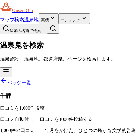
Onsen Oni
マップ
検索
温泉地
実績
コンテンツ
温泉の名前で検索...
温泉鬼を検索
温泉施設、温泉地、都道府県、ページを検索します。
バッジ一覧
千評
口コミを1,000件投稿
口コミ
自動付与
—
口コミを1000件投稿する
1,000件の口コミ——年月をかけた、ひとつの確かな文学