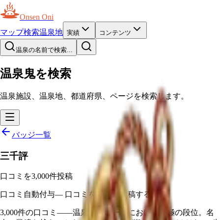
Onsen Oni
マップ
検索
温泉地
実績
コンテンツ
温泉の名前で検索...
温泉鬼を検索
温泉施設、温泉地、都道府県、ページを検索します。
バッジ一覧
三千評
口コミを3,000件投稿
口コミ
自動付与
—
口コミを3000件投稿する
3,000件の口コミ——温泉パスポートにおける究極の段位。名