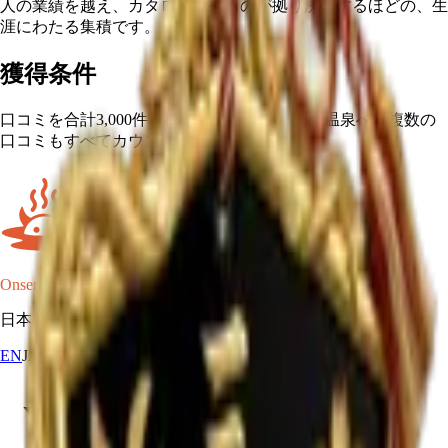
人の業績を越え、カタログそのものが拠り所とするほどの、生
涯にわたる集積です。
獲得条件
口コミを合計3,000件投稿してください。同じ温泉への複数の
口コミもすべてカウントされます。
Onsen Oni
日本の温泉マップ。
EN
JA
RU