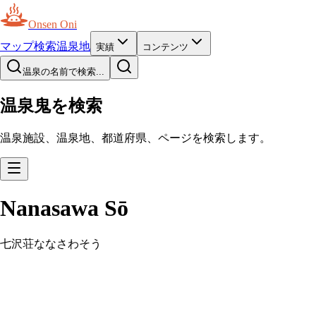
Onsen Oni
マップ
検索
温泉地
実績
コンテンツ
温泉の名前で検索...
温泉鬼を検索
温泉施設、温泉地、都道府県、ページを検索します。
Nanasawa Sō
七沢荘
ななさわそう