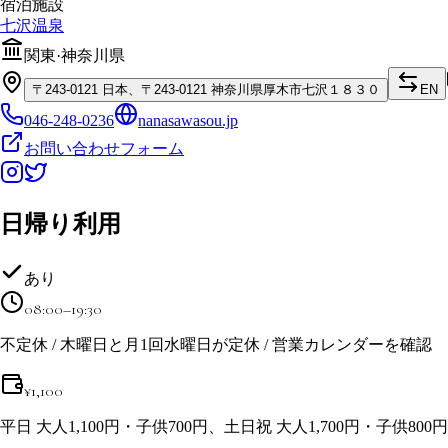
宿泊施設
七沢温泉
関東
·
神奈川県
〒
243-0121
日本、〒243-0121 神奈川県厚木市七沢１８３０
EN
046-248-0236
nanasawasou.jp
お問い合わせフォーム
日帰り利用
あり
08:00–19:30
不定休 / 木曜日と月1回水曜日が定休 / 営業カレンダーを確認
¥
1,100
平日 大人1,100円・子供700円、土日祝 大人1,700円・子供