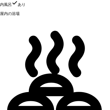
内風呂
あり
屋内の浴場