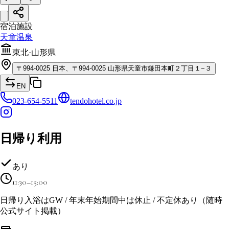
宿泊施設
天童温泉
東北
·
山形県
〒
994-0025
日本、〒994-0025 山形県天童市鎌田本町２丁目１−３
EN
023-654-5511
tendohotel.co.jp
日帰り利用
あり
11:30–15:00
日帰り入浴はGW / 年末年始期間中は休止 / 不定休あり（随時
公式サイト掲載）