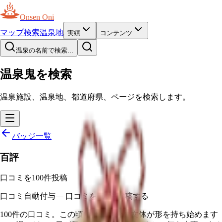
Onsen Oni
マップ
検索
温泉地
実績
コンテンツ
温泉の名前で検索...
温泉鬼を検索
温泉施設、温泉地、都道府県、ページを検索します。
バッジ一覧
百評
口コミを100件投稿
口コミ
自動付与
—
口コミを100件投稿する
100件の口コミ。この頃には、自分の文体が形を持ち始めます