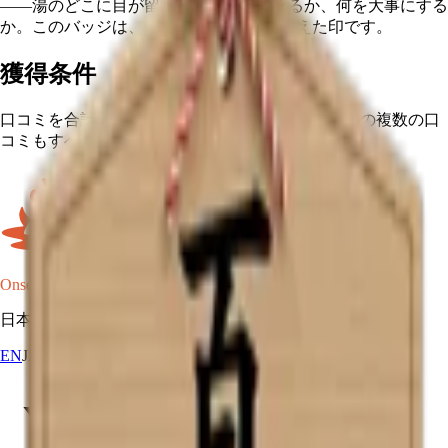
——湯のどこに目が留まるか、何と比べるか、何を大事にする
か。このバッジは、その100件を後ろに従えた印です。
獲得条件
口コミを合計100件投稿してください。同じ温泉への複数の口
コミもすべてカウントされます。
Onsen Oni
日本の温泉マップ。
EN
JA
RU