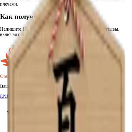
плечами.
Как получить
Напишите 100 отзывов в сумме. Учитываются все отзывы,
включая повторные на один и тот же онсэн.
Onsen Oni
Ваша карта онсэнов Японии.
EN
JA
RU