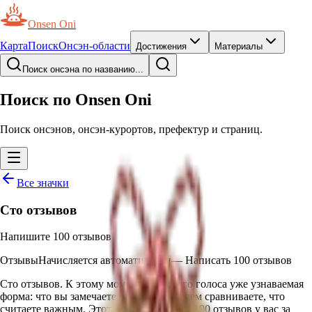
Onsen Oni
Карта
Поиск
Онсэн-области
Достижения
Материалы
Поиск онсэна по названию...
Поиск по Onsen Oni
Поиск онсэнов, онсэн-курортов, префектур и страниц.
Все значки
Сто отзывов
Напишите 100 отзывов
Отзывы
Начисляется автоматически
—
Написать 100 отзывов
Сто отзывов. К этому моменту у вашего голоса уже узнаваемая
форма: что вы замечаете в купальне, с чем сравниваете, что
считаете важным. Этот значок отмечает 100 отзывов у вас за