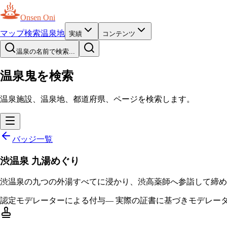
Onsen Oni
マップ
検索
温泉地
実績
コンテンツ
温泉の名前で検索...
温泉鬼を検索
温泉施設、温泉地、都道府県、ページを検索します。
バッジ一覧
渋温泉 九湯めぐり
渋温泉の九つの外湯すべてに浸かり、渋高薬師へ参詣して締め
認定
モデレーターによる付与
—
実際の証書に基づきモデレー