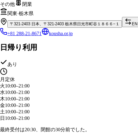
その他
閉業
関東
·
栃木県
〒
321-2403
日本、〒321-2403 栃木県日光市町谷１８６６−１
EN
+81 288-21-8671
kousha.or.jp
日帰り利用
あり
月
定休
火
10:00–21:00
水
10:00–21:00
木
10:00–21:00
金
10:00–21:00
土
10:00–21:00
日
10:00–21:00
最終受付は20:30、閉館の30分前でした。