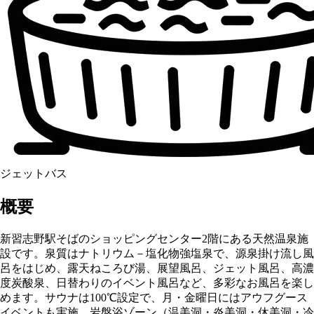
ジェットバス
概要
新習志野駅そばのショッピングセンター2階にある天然温泉施
設です。泉質はナトリウム－塩化物強塩泉で、源泉掛け流し風
呂をはじめ、露天ねころび湯、展望風呂、ジェット風呂、高濃
度炭酸泉、日替わりのイベント風呂など、多彩なお風呂を楽し
めます。サウナは100℃設定で、月・金曜日にはアウフグース
イベントも実施。岩盤浴ゾーン（温美洞・炎美洞・休美洞・冷