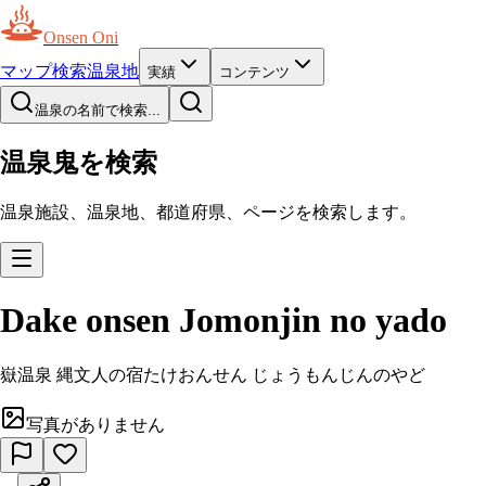
Onsen Oni
マップ
検索
温泉地
実績
コンテンツ
温泉の名前で検索...
温泉鬼を検索
温泉施設、温泉地、都道府県、ページを検索します。
Dake onsen Jomonjin no yado
嶽温泉 縄文人の宿
たけおんせん じょうもんじんのやど
写真がありません