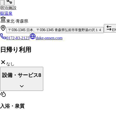
宿泊施設
嶽温泉
東北
·
青森県
〒
036-1345
日本、〒036-1345 青森県弘前市常盤野湯の沢１４
E
0172-83-2123
dake-onsen.com
日帰り利用
なし
設備・サービス
8
入浴・泉質