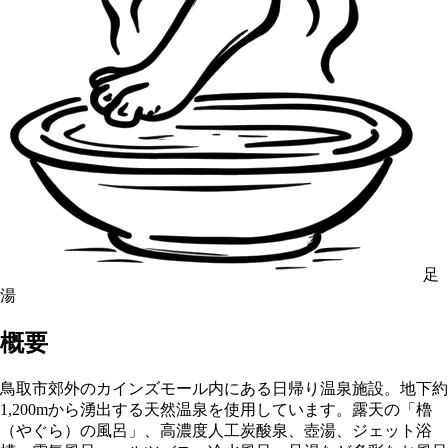
足
湯
概要
鳥取市郊外のカインズモール内にある日帰り温泉施設。地下約
1,200mから湧出する天然温泉を使用しています。露天の「櫓
（やぐら）の風呂」、高濃度人工炭酸泉、壺湯、ジェット浴