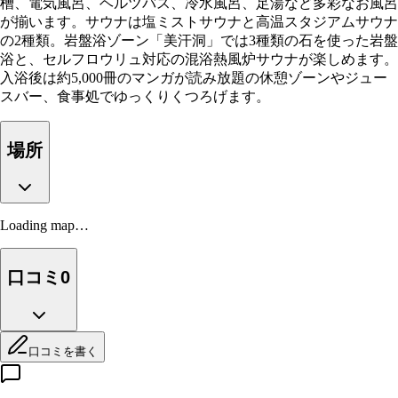
槽、電気風呂、ヘルツバス、冷水風呂、足湯など多彩なお風呂
が揃います。サウナは塩ミストサウナと高温スタジアムサウナ
の2種類。岩盤浴ゾーン「美汗洞」では3種類の石を使った岩盤
浴と、セルフロウリュ対応の混浴熱風炉サウナが楽しめます。
入浴後は約5,000冊のマンガが読み放題の休憩ゾーンやジュー
スバー、食事処でゆっくりくつろげます。
場所
Loading map…
口コミ
0
口コミを書く