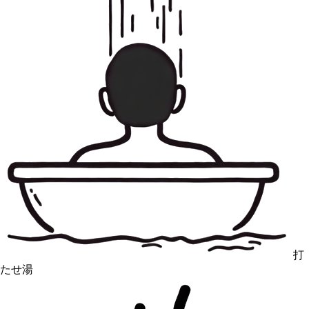
打
たせ湯