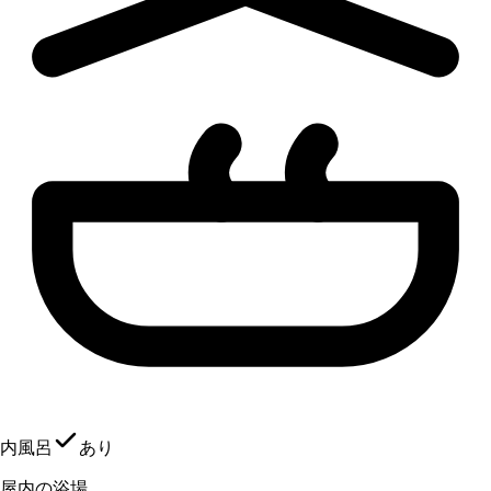
内風呂
あり
屋内の浴場