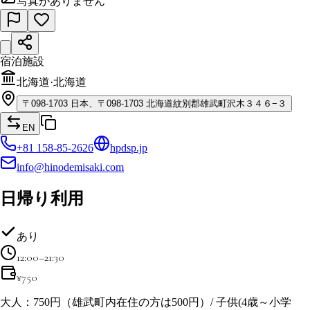
写真がありません
宿泊施設
北海道
·
北海道
〒
098-1703
日本、〒098-1703 北海道紋別郡雄武町沢木３４６−３
EN
+81 158-85-2626
hpdsp.jp
info@hinodemisaki.com
日帰り利用
あり
12:00–21:30
¥
750
大人：750円（雄武町内在住の方は500円）/ 子供(4歳～小学