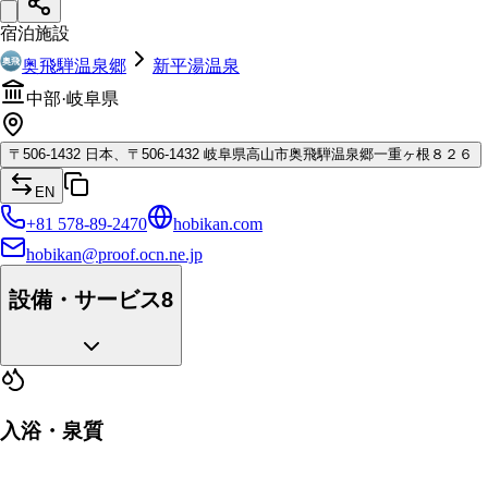
宿泊施設
奥飛騨温泉郷
新平湯温泉
中部
·
岐阜県
〒
506-1432
日本、〒506-1432 岐阜県高山市奥飛騨温泉郷一重ヶ根８２６
EN
+81 578-89-2470
hobikan.com
hobikan@proof.ocn.ne.jp
設備・サービス
8
入浴・泉質