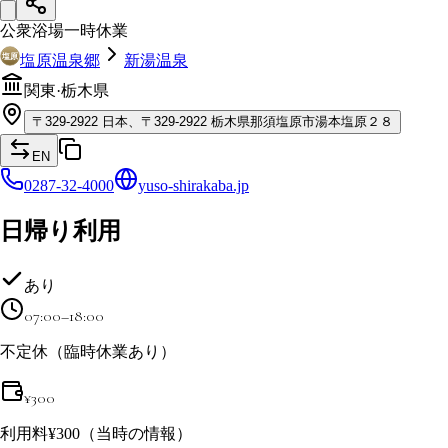
公衆浴場
一時休業
塩原温泉郷
新湯温泉
関東
·
栃木県
〒
329-2922
日本、〒329-2922 栃木県那須塩原市湯本塩原２８
EN
0287-32-4000
yuso-shirakaba.jp
日帰り利用
あり
07:00–18:00
不定休（臨時休業あり）
¥
300
利用料¥300（当時の情報）