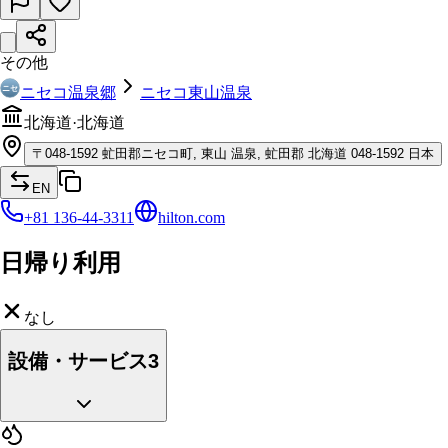
その他
ニセコ温泉郷
ニセコ東山温泉
北海道
·
北海道
〒
048-1592
虻田郡ニセコ町, 東山 温泉, 虻田郡 北海道 048-1592 日本
EN
+81 136-44-3311
hilton.com
日帰り利用
なし
設備・サービス
3