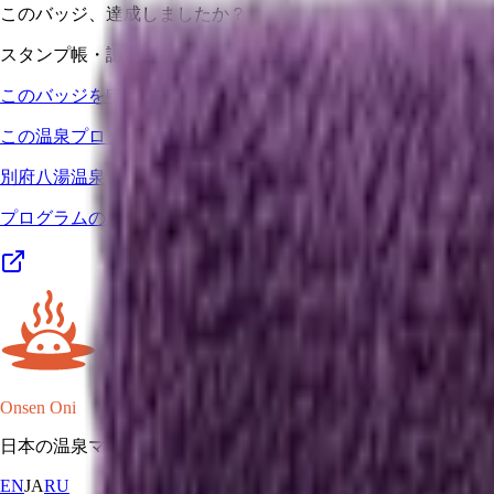
このバッジ、達成しましたか？
スタンプ帳・認定証などの証明をお送りいただければ、このバ
このバッジを申請する
この温泉プログラムの一部
別府八湯温泉道
プログラムの詳細・施設一覧・マップを見る →
Onsen Oni
日本の温泉マップ。
EN
JA
RU