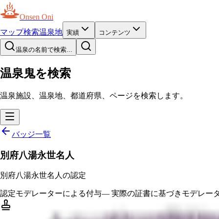
Onsen Oni
マップ
検索
温泉地
実績
コンテンツ
温泉の名前で検索...
温泉鬼を検索
温泉施設、温泉地、都道府県、ページを検索します。
バッジ一覧
別府八湯永世名人
別府八湯永世名人の認定
認定
モデレーターによる付与
—
実際の証書に基づきモデレー