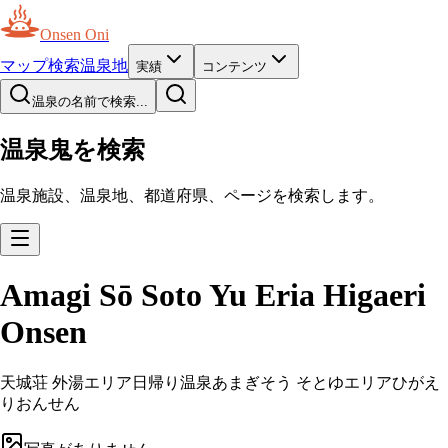
Onsen Oni
マップ
検索
温泉地
実績
コンテンツ
温泉の名前で検索...
温泉鬼を検索
温泉施設、温泉地、都道府県、ページを検索します。
Amagi Sō Soto Yu Eria Higaeri
Onsen
天城荘 外湯エリア日帰り温泉
あまぎそう そとゆエリアひがえ
りおんせん