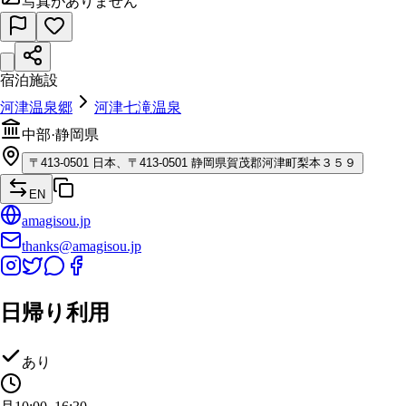
写真がありません
宿泊施設
河津温泉郷
河津七滝温泉
中部
·
静岡県
〒
413-0501
日本、〒413-0501 静岡県賀茂郡河津町梨本３５９
EN
amagisou.jp
thanks@amagisou.jp
日帰り利用
あり