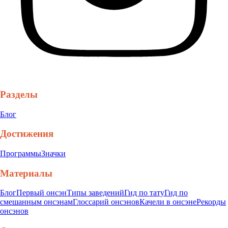
Разделы
Блог
Достижения
Программы
Значки
Материалы
Блог
Первый онсэн
Типы заведений
Гид по тату
Гид по
смешанным онсэнам
Глоссарий онсэнов
Качели в онсэне
Рекорды
онсэнов