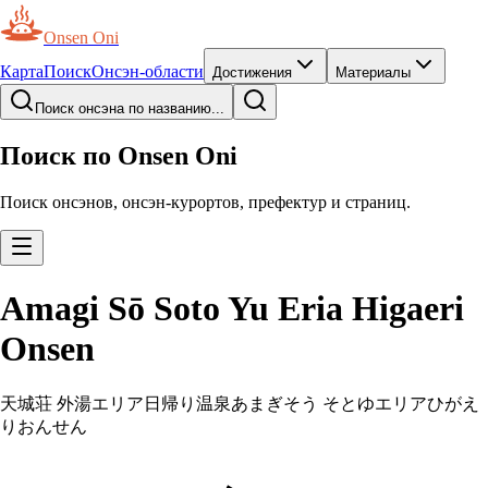
Onsen Oni
Карта
Поиск
Онсэн-области
Достижения
Материалы
Поиск онсэна по названию...
Поиск по Onsen Oni
Поиск онсэнов, онсэн-курортов, префектур и страниц.
Amagi Sō Soto Yu Eria Higaeri
Onsen
天城荘 外湯エリア日帰り温泉
あまぎそう そとゆエリアひがえ
りおんせん