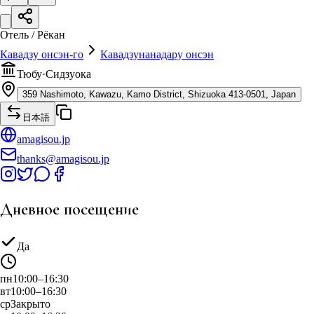
Отель / Рёкан
Кавадзу онсэн-го
Кавадзунанадару онсэн
Тюбу
·
Сидзуока
359 Nashimoto, Kawazu, Kamo District, Shizuoka 413-0501, Japan
日本語
amagisou.jp
thanks@amagisou.jp
Дневное посещение
Да
пн
10:00–16:30
вт
10:00–16:30
ср
Закрыто