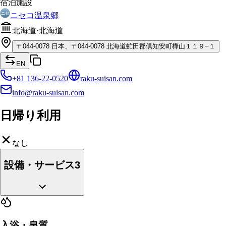
宿泊施設
ニセコ温泉郷
北海道
·
北海道
〒
044-0078
日本、〒044-0078 北海道虻田郡倶知安町樺山１１９−１
EN
+81 136-22-0520
raku-suisan.com
info@raku-suisan.com
日帰り利用
なし
設備・サービス
3
入浴・泉質