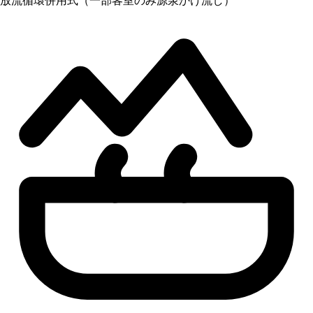
放流循環併用式（一部客室のみ源泉かけ流し）