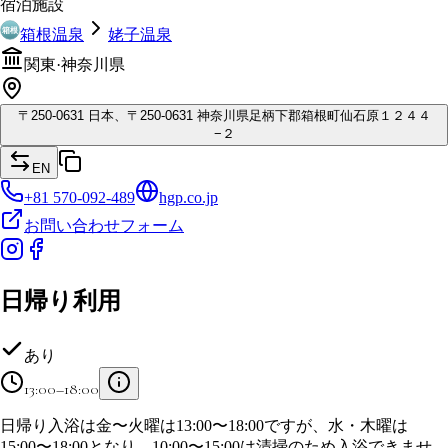
宿泊施設
箱根温泉
姥子温泉
関東
·
神奈川県
〒
250-0631
日本、〒250-0631 神奈川県足柄下郡箱根町仙石原１２４４
−２
EN
+81 570-092-489
hgp.co.jp
お問い合わせフォーム
日帰り利用
あり
13:00–18:00
日帰り入浴は金〜火曜は13:00〜18:00ですが、水・木曜は
15:00〜18:00となり、10:00〜15:00は清掃のため入浴できませ