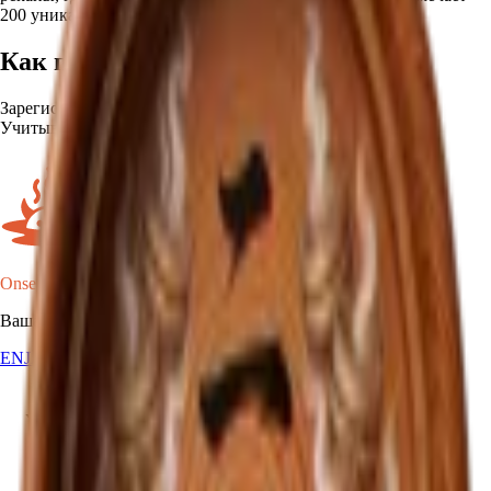
200 уникальных мест.
Как получить
Зарегистрируйте посещения в 200 разных онсэнах.
Учитываются только уникальные локации.
Onsen Oni
Ваша карта онсэнов Японии.
EN
JA
RU