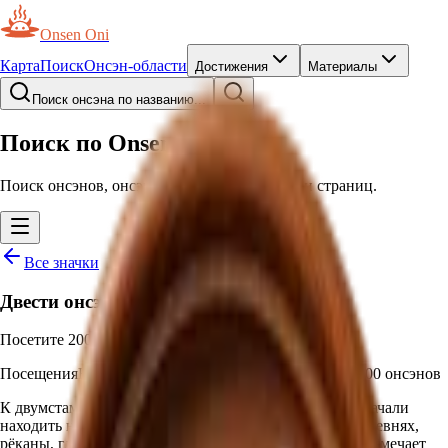
Onsen Oni
Карта
Поиск
Онсэн-области
Достижения
Материалы
Поиск онсэна по названию...
Поиск по Onsen Oni
Поиск онсэнов, онсэн-курортов, префектур и страниц.
Все значки
Двести онсэнов
Посетите 200 мест
Посещения
Начисляется автоматически
—
Посетить 200 онсэнов
К двумстам вы уже миновали знаменитые онсэны и начали
находить необычные: общие купальни в рыбацких деревнях,
рёканы, где всем заправляет одна семья. Этот значок отмечает