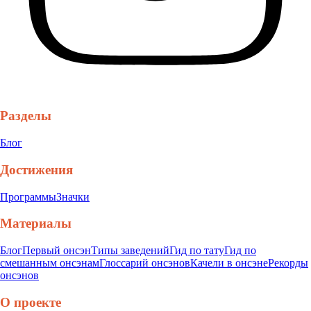
Разделы
Блог
Достижения
Программы
Значки
Материалы
Блог
Первый онсэн
Типы заведений
Гид по тату
Гид по
смешанным онсэнам
Глоссарий онсэнов
Качели в онсэне
Рекорды
онсэнов
О проекте