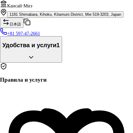
Кансай
·
Миэ
1181 Shimabara, Kihoku, Kitamuro District, Mie 519-3203, Japan
日本語
+81 597-47-2661
Удобства и услуги
1
Правила и услуги