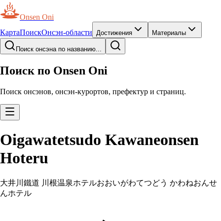
Onsen Oni
Карта
Поиск
Онсэн-области
Достижения
Материалы
Поиск онсэна по названию...
Поиск по Onsen Oni
Поиск онсэнов, онсэн-курортов, префектур и страниц.
Oigawatetsudo Kawaneonsen
Hoteru
大井川鐵道 川根温泉ホテル
おおいがわてつどう かわねおんせ
んホテル