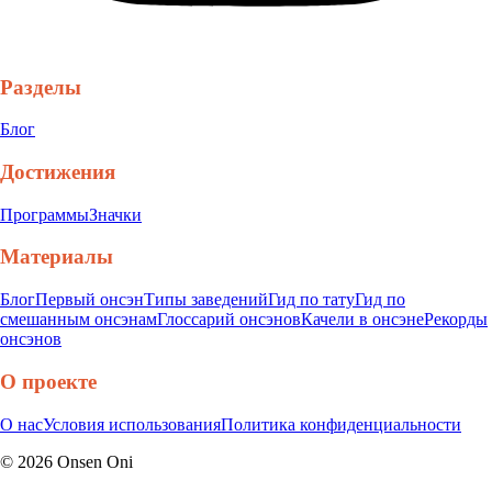
Разделы
Блог
Достижения
Программы
Значки
Материалы
Блог
Первый онсэн
Типы заведений
Гид по тату
Гид по
смешанным онсэнам
Глоссарий онсэнов
Качели в онсэне
Рекорды
онсэнов
О проекте
О нас
Условия использования
Политика конфиденциальности
©
2026
Onsen Oni