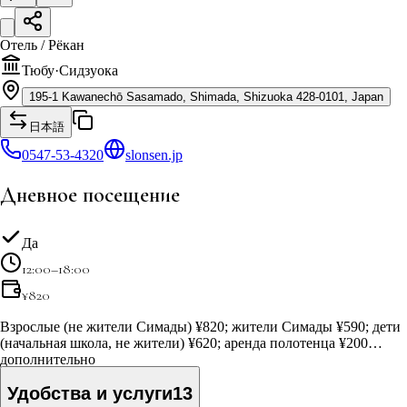
Отель / Рёкан
Тюбу
·
Сидзуока
195-1 Kawanechō Sasamado, Shimada, Shizuoka 428-0101, Japan
日本語
0547-53-4320
slonsen.jp
Дневное посещение
Да
12:00–18:00
¥
820
Взрослые (не жители Симады) ¥820; жители Симады ¥590; дети
(начальная школа, не жители) ¥620; аренда полотенца ¥200
дополнительно
Удобства и услуги
13