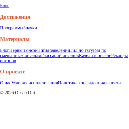
Блог
Достижения
Программы
Значки
Материалы
Блог
Первый онсэн
Типы заведений
Гид по тату
Гид по
смешанным онсэнам
Глоссарий онсэнов
Качели в онсэне
Рекорды
онсэнов
О проекте
О нас
Условия использования
Политика конфиденциальности
©
2026
Onsen Oni