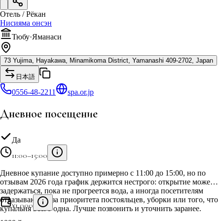
Отель / Рёкан
Нисияма онсэн
Тюбу
·
Яманаси
73 Yujima, Hayakawa, Minamikoma District, Yamanashi 409-2702, Japan
日本語
0556-48-2211
spa.or.jp
Дневное посещение
Да
11:00–15:00
Дневное купание доступно примерно с 11:00 до 15:00, но по
отзывам 2026 года график держится нестрого: открытие может
задержаться, пока не прогреется вода, а иногда посетителям
отказывают из-за приоритета постояльцев, уборки или того, что
¥
1,000
купальня всего одна. Лучше позвонить и уточнить заранее.