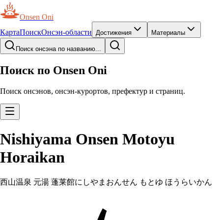
Onsen Oni
Карта
Поиск
Онсэн-области
Достижения
Материалы
Поиск онсэна по названию...
Поиск по Onsen Oni
Поиск онсэнов, онсэн-курортов, префектур и страниц.
Nishiyama Onsen Motoyu
Horaikan
西山温泉 元湯 蓬莱館
にしやまおんせん もとゆ ほうらいかん