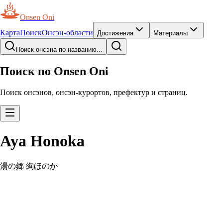
Onsen Oni
Карта
Поиск
Онсэн-области
Достижения
Материалы
Поиск онсэна по названию...
Поиск по Onsen Oni
Поиск онсэнов, онсэн-курортов, префектур и страниц.
Aya Honoka
湯の郷 絢ほのか