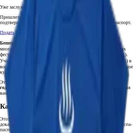
Уже заслужили его?
Пришлите паспорт штампов, сертификат или иное
подтверждение, и мы добавим этот значок в ваш онсэн-паспорт.
Подать заявку на этот значок
Беппу Фуромарафон
(フロマラソン), это ежегодный
многодневный марафон по купальням, проводимый в рамках
фестиваля Беппу Хатто Онсэн Мацури (別府八湯温泉まつり).
Участники посещают местные общественные онсэны (ジモ泉) в
восьми купальных кварталах Беппу, собирая штампы за реальное
купание.
Этот бейдж выдаётся
финишёрам половинного курса 2026
года
(112-й Онсэн Мацури): 21 общественный онсэн + 1 ручная
ванна (21,195湯), 2-5 апреля 2026.
Как получить бейдж
Этот бейдж
выдаётся модераторами Onsen Oni
. Отправьте
доказательства (фото финишёрской футболки, заполненный спа-
паспорт) через канал обратной связи.