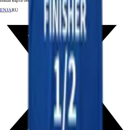
Ваша карта онсэнов Японии.
EN
JA
RU