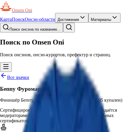
Onsen Oni
Карта
Поиск
Онсэн-области
Достижения
Материалы
Поиск онсэна по названию...
Поиск по Onsen Oni
Поиск онсэнов, онсэн-курортов, префектур и страниц.
Все значки
Беппу Фуромарафон 2026 Халф
Финишёр Беппу Халф Фуромарафона 2026 (21,195 купален)
Сертифицированные
Выдаётся модераторами
—
Выдаётся
модераторами на основании подтверждённых реальных
сертификатов