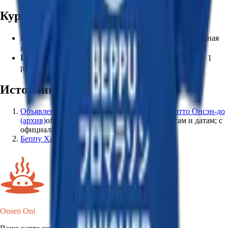
Курсы
Полный (フロマラソン):
42,195湯, 42 онсэна + 1 ручная
ванна
Половина (ハーフロマラソン):
21,195湯, 21 онсэн + 1
ручная ванна
Источники
Объявление о Фуромарафоне 2026, Беппу Хатто Онсэн-до
(архив)
official
—
источник по правилам, курсам и датам; с
официального сайта страница удалена.
Беппу Хатто Онсэн-до (офиц.)
official
Onsen Oni