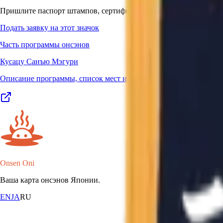
Пришлите паспорт штампов, сертификат или иное подтверждение
Подать заявку на этот значок
Часть программы онсэнов
Кусацу Санъю Мэгури
Описание программы, список мест и карта →
Onsen Oni
Ваша карта онсэнов Японии.
EN
JA
RU