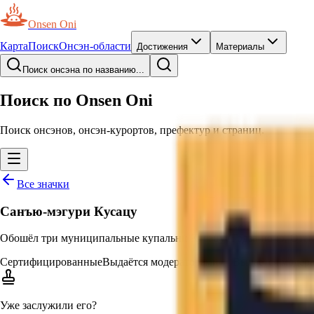
Onsen Oni
Карта
Поиск
Онсэн-области
Достижения
Материалы
Поиск онсэна по названию...
Поиск по Onsen Oni
Поиск онсэнов, онсэн-курортов, префектур и страниц.
Все значки
Санъю-мэгури Кусацу
Обошёл три муниципальные купальни Кусацу (Годза-но-ю, Отак
Сертифицированные
Выдаётся модераторами
—
Выдаётся модер
Уже заслужили его?