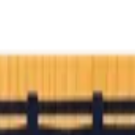
и-но-ю, Сайнокавара) и получил сертификат завершения
аторами на основании подтверждённых реальных сертификатов