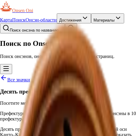
Onsen Oni
Карта
Поиск
Онсэн-области
Достижения
Материалы
Поиск онсэна по названию...
Поиск по Onsen Oni
Поиск онсэнов, онсэн-курортов, префектур и страниц.
Все значки
Десять префектур
Посетите места в 10 разных префектурах
Префектуры
Начисляется автоматически
—
Посетить онсэны в 10
префектурах
Десять префектур, это уже выход за пределы привычной оси
Канто–Кансай, в места, которые когда-то вы не могли показать