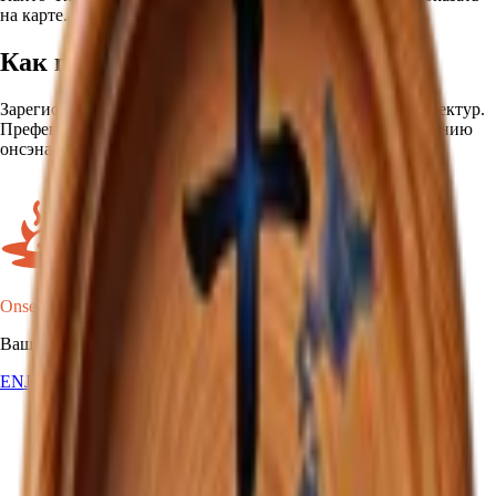
на карте. Этот значок отмечает это расширение.
Как получить
Зарегистрируйте посещения в онсэнах из 10 разных префектур.
Префектура определяется автоматически по местоположению
онсэна.
Onsen Oni
Ваша карта онсэнов Японии.
EN
JA
RU