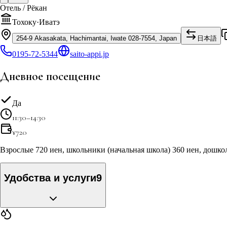
Отель / Рёкан
Тохоку
·
Иватэ
254-9 Akasakata, Hachimantai, Iwate 028-7554, Japan
日本語
0195-72-5344
saito-appi.jp
Дневное посещение
Да
11:30–14:30
¥
720
Взрослые 720 иен, школьники (начальная школа) 360 иен, дошкол
Удобства и услуги
9