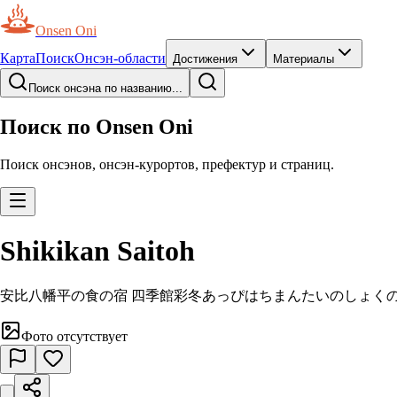
Onsen Oni
Карта
Поиск
Онсэн-области
Достижения
Материалы
Поиск онсэна по названию...
Поиск по Onsen Oni
Поиск онсэнов, онсэн-курортов, префектур и страниц.
Shikikan Saitoh
安比八幡平の食の宿 四季館彩冬
あっぴはちまんたいのしょくの
Фото отсутствует