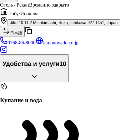
Отель / Рёкан
Временно закрыто
Тюбу
·
Исикава
Jike-10-11-2 Misakimachi, Suzu, Ishikawa 927-1451, Japan
日本語
0768-86-8000
lampnoyado.co.jp
Удобства и услуги
10
Купание и вода