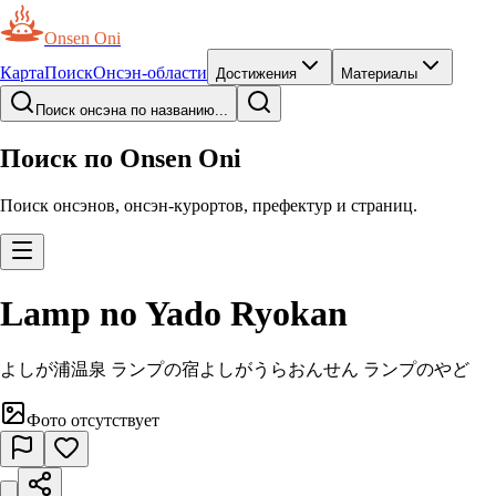
Onsen Oni
Карта
Поиск
Онсэн-области
Достижения
Материалы
Поиск онсэна по названию...
Поиск по Onsen Oni
Поиск онсэнов, онсэн-курортов, префектур и страниц.
Lamp no Yado Ryokan
よしが浦温泉 ランプの宿
よしがうらおんせん ランプのやど
Фото отсутствует