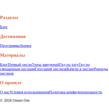
Разделы
Блог
Достижения
Программы
Значки
Материалы
Блог
Первый онсэн
Типы заведений
Гид по тату
Гид по
смешанным онсэнам
Глоссарий онсэнов
Качели в онсэне
Рекорды
онсэнов
О проекте
О нас
Условия использования
Политика конфиденциальности
©
2026
Onsen Oni