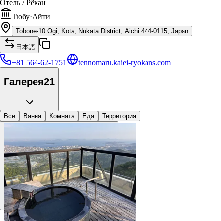
Отель / Рёкан
Тюбу
·
Айти
Tobone-10 Ogi, Kota, Nukata District, Aichi 444-0115, Japan
日本語
+81 564-62-1751
tennomaru.kaiei-ryokans.com
Галерея
21
Все
Ванна
Комната
Еда
Территория