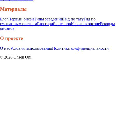
Материалы
Блог
Первый онсэн
Типы заведений
Гид по тату
Гид по
смешанным онсэнам
Глоссарий онсэнов
Качели в онсэне
Рекорды
онсэнов
О проекте
О нас
Условия использования
Политика конфиденциальности
©
2026
Onsen Oni