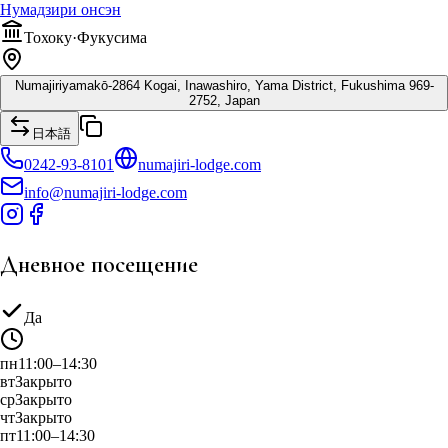
Нумадзири онсэн
Тохоку
·
Фукусима
Numajiriyamakō-2864 Kogai, Inawashiro, Yama District, Fukushima 969-
2752, Japan
日本語
0242-93-8101
numajiri-lodge.com
info@numajiri-lodge.com
Дневное посещение
Да
пн
11:00–14:30
вт
Закрыто
ср
Закрыто
чт
Закрыто
пт
11:00–14:30