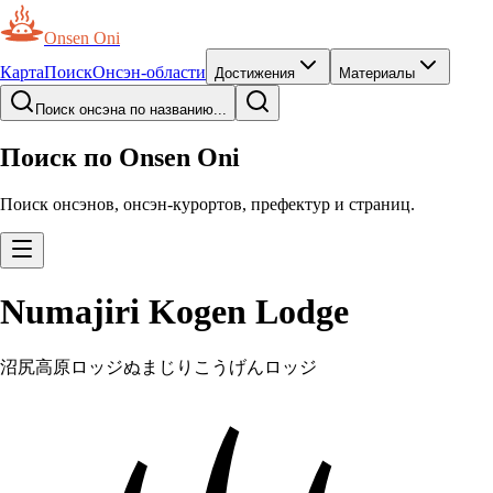
Onsen Oni
Карта
Поиск
Онсэн-области
Достижения
Материалы
Поиск онсэна по названию...
Поиск по Onsen Oni
Поиск онсэнов, онсэн-курортов, префектур и страниц.
Numajiri Kogen Lodge
沼尻高原ロッジ
ぬまじりこうげんロッジ