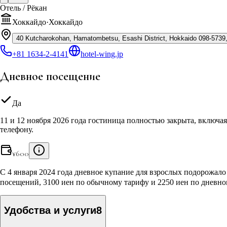
Отель / Рёкан
Хоккайдо
·
Хоккайдо
40 Kutcharokohan, Hamatombetsu, Esashi District, Hokkaido 098-5739
+81 1634-2-4141
hotel-wing.jp
Дневное посещение
Да
11 и 12 ноября 2026 года гостиница полностью закрыта, включая
телефону.
¥
600
С 4 января 2024 года дневное купание для взрослых подорожало
посещений, 3100 иен по обычному тарифу и 2250 иен по дневно
Удобства и услуги
8