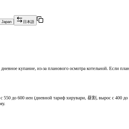
, Japan
日本語
 дневное купание, из-за планового осмотра котельной. Если план
 с 550 до 600 иен (дневной тариф хирувари, 昼割, вырос с 400 до
му.