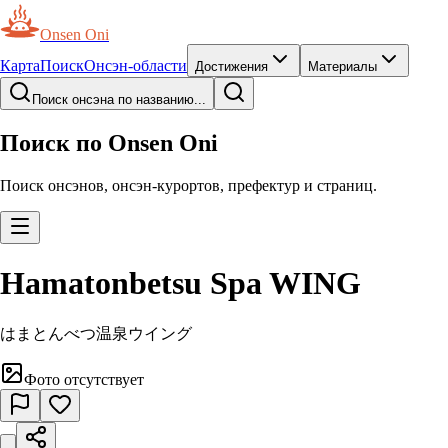
Onsen Oni
Карта
Поиск
Онсэн-области
Достижения
Материалы
Поиск онсэна по названию...
Поиск по Onsen Oni
Поиск онсэнов, онсэн-курортов, префектур и страниц.
Hamatonbetsu Spa WING
はまとんべつ温泉ウイング
Фото отсутствует