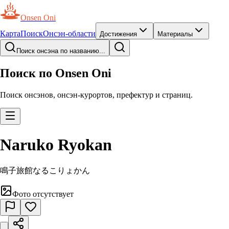
Onsen Oni
Карта
Поиск
Онсэн-области
Достижения
Материалы
Поиск онсэна по названию...
Поиск по Onsen Oni
Поиск онсэнов, онсэн-курортов, префектур и страниц.
Naruko Ryokan
鳴子旅館
なるこりょかん
Фото отсутствует