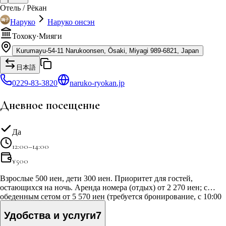
Отель / Рёкан
Наруко
Наруко онсэн
Тохоку
·
Мияги
Kurumayu-54-11 Narukoonsen, Ōsaki, Miyagi 989-6821, Japan
日本語
0229-83-3820
naruko-ryokan.jp
Дневное посещение
Да
12:00–14:00
¥
500
Взрослые 500 иен, дети 300 иен. Приоритет для гостей,
остающихся на ночь. Аренда номера (отдых) от 2 270 иен; с
обеденным сетом от 5 570 иен (требуется бронирование, с 10:00
до 15:00).
Удобства и услуги
7