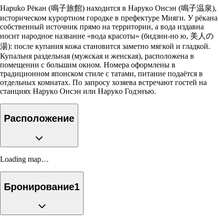
Нарuko Рёкан (鳴子旅館) находится в Нарукo Онсэн (鳴子温泉),
историческом курортном городке в префектуре Мияги. У рёкана
собственный источник прямо на территории, а вода издавна
носит народное название «вода красоты» (бидзин-но ю, 美人の
湯): после купания кожа становится заметно мягкой и гладкой.
Купальня раздельная (мужская и женская), расположена в
помещении с большим окном. Номера оформлены в
традиционном японском стиле с татами, питание подаётся в
отдельных комнатах. По запросу хозяева встречают гостей на
станциях Нарукo Онсэн или Нарукo Годэнъю.
Расположение
Loading map…
Бронирование
1