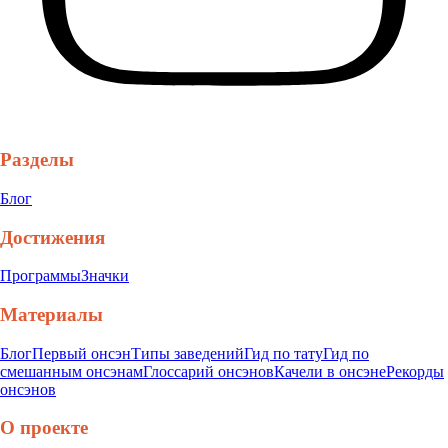
Разделы
Блог
Достижения
Программы
Значки
Материалы
Блог
Первый онсэн
Типы заведений
Гид по тату
Гид по
смешанным онсэнам
Глоссарий онсэнов
Качели в онсэне
Рекорды
онсэнов
О проекте